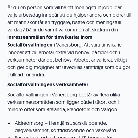
Är du en person som vill ha ett meningsfullt jobb, där
varje arbetsdag innebär att du hjälper andra och bidrar till
att människor får en tryggare, bättre och meningsfull
vardag? Då är du varmt välkommen att skicka in din
intresseanmälan för timvikariat inom
Socialförvaltningen
i Vänersborg. Att vara timvikarie
innebär att du arbetar extra vid behov, på tider och i
verksamheter där det behövs. Arbetet är varierat, viktigt
och ger dig möjlighet att utvecklas samtidigt som du gör
skillnad för andra.
Socialförvaltningens verksamheter
Socialförvaltningen i Vänersborg består av flera olika
verksamhetsområden som ligger både i tätort och i
mindre orter som Brålanda, Frändefors och Vargön.
Äldreomsorg – Hemtjänst, särskilt boende,
dagverksamhet, korttidsboende och växelvård.
Personligt stöd och omsorg - LSS-boende för