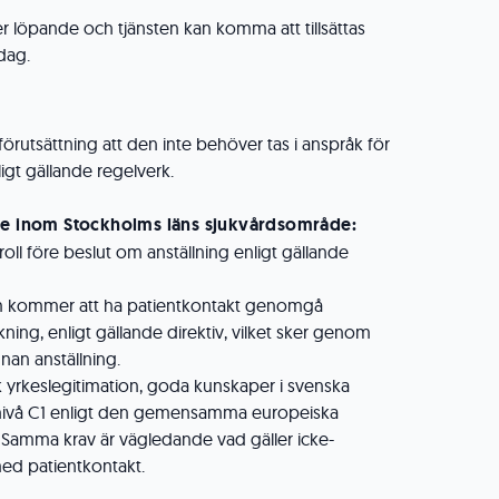
er löpande och tjänsten kan komma att tillsättas
dag.
 förutsättning att den inte behöver tas i anspråk för
igt gällande regelverk.
te inom Stockholms läns sjukvårdsområde:
roll före beslut om anställning enligt gällande
m kommer att ha patientkontakt genomgå
ing, enligt gällande direktiv, vilket sker genom
nan anställning.
k yrkeslegitimation, goda kunskaper i svenska
nivå C1 enligt den gemensamma europeiska
 Samma krav är vägledande vad gäller icke-
ed patientkontakt.