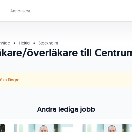
Annonsera
område
•
Heltid
•
Stockholm
äkare/överläkare till Centru
 söka längre
Andra lediga jobb