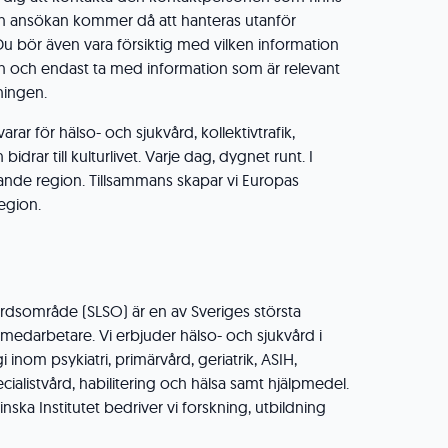
in ansökan kommer då att hanteras utanför
Du bör även vara försiktig med vilken information
n och endast ta med information som är relevant
ningen.
ar för hälso- och sjukvård, kollektivtrafik,
idrar till kulturlivet. Varje dag, dygnet runt. I
ande region. Tillsammans skapar vi Europas
region.
rdsområde (SLSO) är en av Sveriges största
medarbetare. Vi erbjuder hälso- och sjukvård i
inom psykiatri, primärvård, geriatrik, ASIH,
cialistvård, habilitering och hälsa samt hjälpmedel.
ska Institutet bedriver vi forskning, utbildning