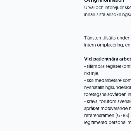
Övrig information
Urval och intervjuer sk
innan sista ansöknings
Tjänsten tillsätts under
intern omplacering, enl
Vid patientnära arbe
- tillämpas registerkont
riktlinje.
- ska medarbetare so
nyanställningsundersökn
företagshälsovården in
- krävs, förutom svens
språket motsvarande 
referensramen (GERS).
legitimerad personal m