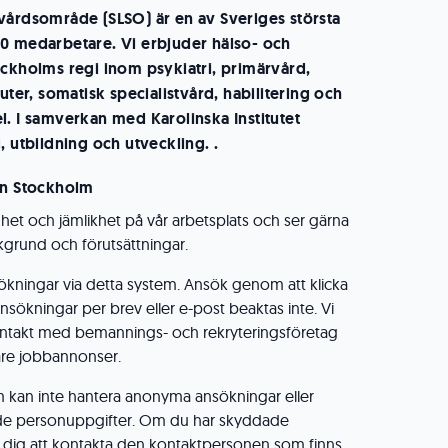
vårdsområde (SLSO) är en av Sveriges största
0 medarbetare. Vi erbjuder hälso- och
ockholms regi inom psykiatri, primärvård,
kuter, somatisk specialistvård, habilitering och
l. I samverkan med Karolinska Institutet
, utbildning och utveckling. .
on Stockholm
ldhet och jämlikhet på vår arbetsplats och ser gärna
grund och förutsättningar.
ökningar via detta system. Ansök genom att klicka
sökningar per brev eller e-post beaktas inte. Vi
ntakt med bemannings- och rekryteringsföretag
gare jobbannonser.
m kan inte hantera anonyma ansökningar eller
e personuppgifter. Om du har skyddade
i dig att kontakta den kontaktpersonen som finns