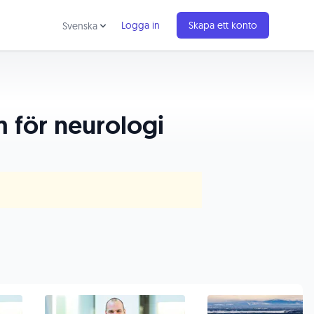
Logga in
Skapa ett konto
Svenska
m för neurologi