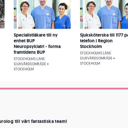
Specialistläkare till ny
Sjuksköterska till 1177 p
enhet BUP
telefon i Region
Neuropsykiatri - forma
Stockholm
framtidens BUP
STOCKHOLMS LÄNS
SJUKVÅRDSOMRÅDE •
STOCKHOLMS LÄNS
STOCKHOLM
SJUKVÅRDSOMRÅDE •
STOCKHOLM
urolog till vårt fantastiska team!