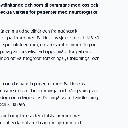
 nytänkande och som tillsammans med oss och
tveckla vården för patienter med neurologiska
är en multidisciplinär och framgångsrik
ot patienter med Parkinsons sjukdom och MS. Vi
kt specialistcentrum, en verksamhet inom Region
pdrag är specialiserad öppenvård för patienter
ed ett välintegrerat forsknings-, utbildnings- och
treda och behandla patienter med Parkinsons
kinsonism samt bedömningar och rådgivning vid
kdom och diagnostik. Det ingår även handledning
ch ST-läkare.
 att komplettera det kliniska arbetet med
nns att vidareutvecklas inom injektion- och