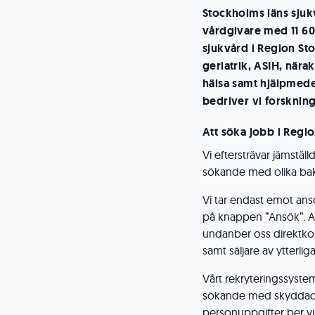
Stockholms läns sjuk
vårdgivare med 11 60
sjukvård i Region St
geriatrik, ASIH, nära
hälsa samt hjälpmede
bedriver vi forskning
Att söka jobb i Regi
Vi eftersträvar jämstäl
sökande med olika bak
Vi tar endast emot ans
på knappen ”Ansök”. An
undanber oss direktko
samt säljare av ytterli
Vårt rekryteringssyste
sökande med skyddad
personuppgifter ber v