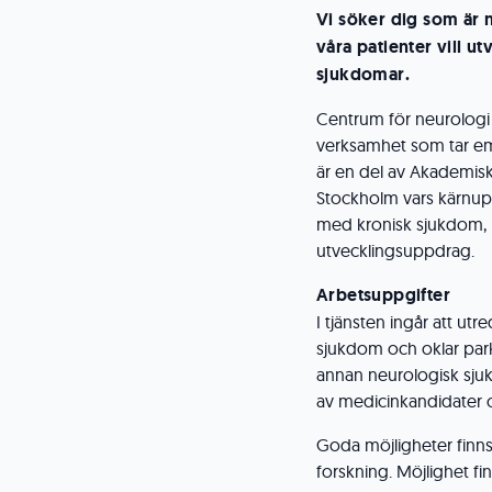
Vi söker dig som är
våra patienter vill u
sjukdomar.
Centrum för neurologi 
verksamhet som tar em
är en del av Akademis
Stockholm vars kärnup
med kronisk sjukdom, m
utvecklingsuppdrag.
Arbetsuppgifter
I tjänsten ingår att u
sjukdom och oklar par
annan neurologisk sju
av medicinkandidater o
Goda möjligheter finns
forskning. Möjlighet fi