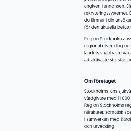
angiven i annonsen. D
rekryteringssystemet. 
du lämnar i din ansöka
för den aktuella befatt
Region Stockholm ansvar
regional utveckling och b
landets snabbaste väx
attraktivaste storstads
Om företaget
Stockholms läns sjukvå
vårdgivare med 11 600 
Region Stockholms regi 
närakuter, somatisk spe
I samverkan med Karolin
och utveckling.