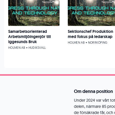
Samarbetsorienterad
Sektionschef Produktion
Arbetsmiljöingenjör till
med fokus på ledarskap
Iggesunds Bruk
HOLMEN AB • NORRKÖPING
HOLMEN AB • HUDIKSVALL
Om denna position
Under 2024 var vårt to
delen, närmare 85 pro
de försäkrade får, och