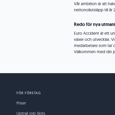
Vår ambition är att halv
nettonollutsläpp till år 
Redo för nya utman
Euro Accident är ett u
växer och utvecklas. V
medarbetare som tar os
Välkommen med din jo
FÖR FÖRETAG
Priser
Uptrail Job Slots