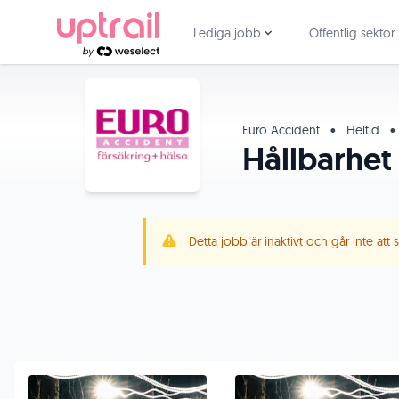
Lediga jobb
Offentlig sektor
Euro Accident
•
Heltid
•
Hållbarhet
Detta jobb är inaktivt och går inte att