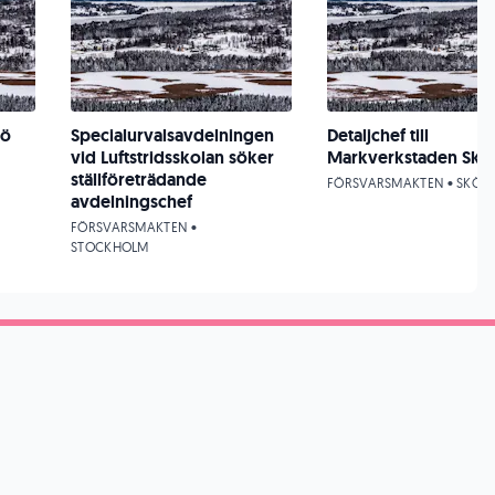
jö
Specialurvalsavdelningen
Detaljchef till
vid Luftstridsskolan söker
Markverkstaden Skö
ställföreträdande
FÖRSVARSMAKTEN • SKÖV
avdelningschef
FÖRSVARSMAKTEN •
STOCKHOLM