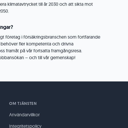
era klimatavtrycket till år 2030 och att sikta mot
2050.
ingar?
ngt företag i försäkringsbranschen som fortfarande
i behöver fler kompetenta och drivna
s framåt på vår fortsatta framgångsresa.
bbansökan – och till vår gemenskap!
OM TJÄNSTEN
Användarvillkor
Integritetspolicy