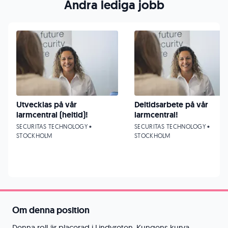
Andra lediga jobb
Utvecklas på vår
Deltidsarbete på vår
larmcentral (heltid)!
larmcentral!
SECURITAS TECHNOLOGY •
SECURITAS TECHNOLOGY •
STOCKHOLM
STOCKHOLM
Om denna position
Denna roll är placerad i Lindvreten, Kungens kurva.