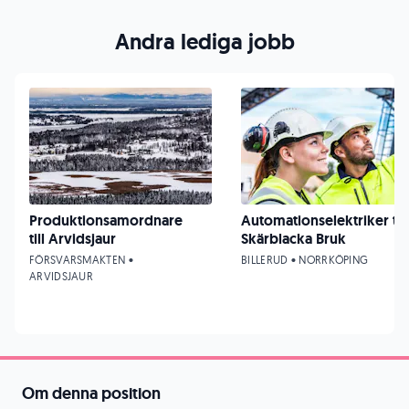
Andra lediga jobb
Produktionsamordnare
Automationselektriker till
till Arvidsjaur
Skärblacka Bruk
FÖRSVARSMAKTEN •
BILLERUD • NORRKÖPING
ARVIDSJAUR
Om denna position