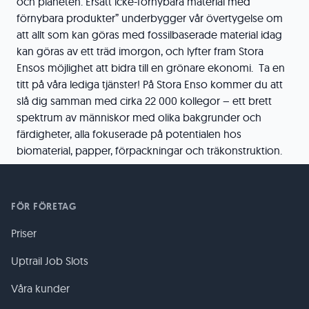
och planeten. Ersätt icke-förnybara material med
förnybara produkter” underbygger vår övertygelse om
att allt som kan göras med fossilbaserade material idag
kan göras av ett träd imorgon, och lyfter fram Stora
Ensos möjlighet att bidra till en grönare ekonomi. Ta en
titt på våra lediga tjänster! På Stora Enso kommer du att
slå dig samman med cirka 22 000 kollegor – ett brett
spektrum av människor med olika bakgrunder och
färdigheter, alla fokuserade på potentialen hos
biomaterial, papper, förpackningar och träkonstruktion.
FÖR FÖRETAG
Priser
Uptrail Job Slots
Våra kunder