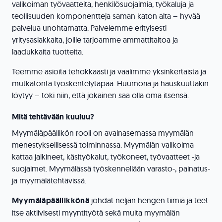
valikoiman työvaatteita, henkilösuojaimia, työkaluja ja
teollisuuden komponentteja saman katon alta – hyvää
palvelua unohtamatta. Palvelemme erityisesti
yritysasiakkaita, joille tarjoamme ammattitaitoa ja
laadukkaita tuotteita.
Teemme asioita tehokkaasti ja vaalimme yksinkertaista ja
mutkatonta työskentelytapaa. Huumoria ja hauskuuttakin
löytyy – toki niin, että jokainen saa olla oma itsensä.
Mitä tehtävään kuuluu?
Myymäläpäällikön rooli on avainasemassa myymälän
menestyksellisessä toiminnassa. Myymälän valikoima
kattaa jalkineet, käsityökalut, työkoneet, työvaatteet -ja
suojaimet. Myymälässä työskennellään varasto-, painatus-
ja myymälätehtävissä.
Myymäläpäällikkönä
johdat neljän hengen tiimiä ja teet
itse aktiivisesti myyntityötä sekä muita myymälän