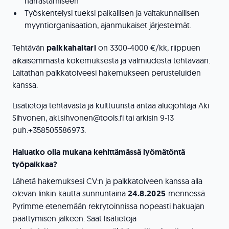
harrastamiseen
Työskentelysi tueksi paikallisen ja valtakunnallisen
myyntiorganisaation, ajanmukaiset järjestelmät.
Tehtävän
palkkahaitari
on 3300-4000 €/kk, riippuen
aikaisemmasta kokemuksesta ja valmiudesta tehtävään.
Laitathan palkkatoiveesi hakemukseen perusteluiden
kanssa.
Lisätietoja tehtävästä ja kulttuurista antaa aluejohtaja Aki
Sihvonen, aki.sihvonen@tools.fi tai arkisin 9-13
puh.+358505586973.
Haluatko olla mukana kehittämässä lyömätöntä
työpaikkaa?
Lähetä hakemuksesi CV:n ja palkkatoiveen kanssa alla
olevan linkin kautta sunnuntaina
24.8.2025
mennessä.
Pyrimme etenemään rekrytoinnissa nopeasti hakuajan
päättymisen jälkeen. Saat lisätietoja