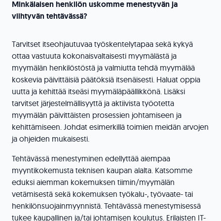
Minkälaisen henkilön uskomme menestyvän ja
viihtyvän tehtävässä?
Tarvitset itseohjautuvaa työskentelytapaa sekä kykyä
ottaa vastuuta kokonaisvaltaisesti myymälästä ja
myymälän henkilöstöstä ja valmiutta tehdä myymälää
koskevia päivittäisiä päätöksiä itsenäisesti. Haluat oppia
uutta ja kehittää itseäsi myymäläpäällikkönä. Lisäksi
tarvitset järjestelmällisyyttä ja aktiivista työotetta
myymälän päivittäisten prosessien johtamiseen ja
kehittämiseen. Johdat esimerkillä toimien meidän arvojen
ja ohjeiden mukaisesti.
Tehtävässä menestyminen edellyttää aiempaa
myyntikokemusta teknisen kaupan alalta. Katsomme
eduksi aiemman kokemuksen tiimin/myymälän
vetämisestä sekä kokemuksen työkalu-, työvaate- tai
henkilönsuojainmyynnistä. Tehtävässä menestymisessä
tukee kaupallinen ja/tai johtamisen koulutus. Erilaisten IT-