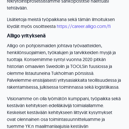
rekrytointiprosessistamme sähköpostitse haettuasi
tehtävään.
Lisätietoja meistä työpaikkana sekä tämän ilmoituksen
löydät myös osoitteesta
https://career.alligo.com/fi
Alligo yrityksenä
Alligo on pohjoismaiden johtava työvaatteiden,
henkilönsuojaimien, työkalujen ja tarvikkeiden myyjä ja
tuottaja. Konsernimme syntyi vuonna 2020 pitkän
historian omaavien Swedolin ja TOOLSin fuusiossa ja
olemme listautuneina Tukholman pörssissä.
Palvelemme ensisijaisesti yritysasiakkaita teollisuudessa ja
rakentamisessa, julkisessa toiminnassa sekä logistiikassa.
Visionamme on olla lyömätön kumppani, työpaikka sekä
kestävän kehityksen edelläkävijä toimialallamme.
Keskeiset kestävään kehitykseen liittyvät kysymykset
ovat olennainen osa toimintasuunnitteluamme ja
tuemme YK:n maailmanlaajuisia kestävän