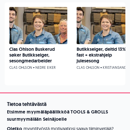
Clas Ohlson Buskerud
Butikkselger, deltid 13%
søker Butikkselger,
fast + ekstrahjelp
sesongmedarbeider
julesesong
CLAS OHLSON • NEDRE EIKER
CLAS OHLSON • KRISTIANSAND
Tietoa tehtävästä
Etsimme myymäläpäällikköä TOOLS & GROLLS
suurmyymälään Seinäjoelle
Oletko
myyntityöstä motivaatiosi saava tiiminvetäjä?