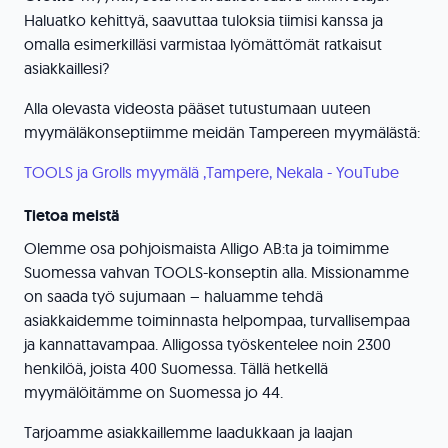
Haluatko kehittyä, saavuttaa tuloksia tiimisi kanssa ja
omalla esimerkilläsi varmistaa lyömättömät ratkaisut
asiakkaillesi?
Alla olevasta videosta pääset tutustumaan uuteen
myymäläkonseptiimme meidän Tampereen myymälästä:
TOOLS ja Grolls myymälä ,Tampere, Nekala - YouTube
Tietoa meistä
Olemme osa pohjoismaista Alligo AB:ta ja toimimme
Suomessa vahvan TOOLS-konseptin alla. Missionamme
on saada työ sujumaan – haluamme tehdä
asiakkaidemme toiminnasta helpompaa, turvallisempaa
ja kannattavampaa. Alligossa työskentelee noin 2300
henkilöä, joista 400 Suomessa. Tällä hetkellä
myymälöitämme on Suomessa jo 44.
Tarjoamme asiakkaillemme laadukkaan ja laajan