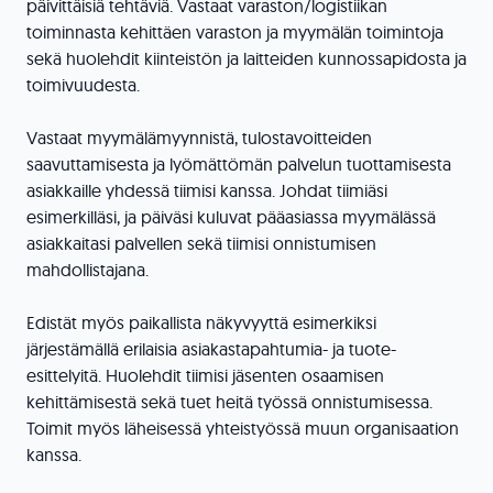
päivittäisiä tehtäviä. Vastaat varaston/logistiikan
toiminnasta kehittäen varaston ja myymälän toimintoja
sekä huolehdit kiinteistön ja laitteiden kunnossapidosta ja
toimivuudesta.
Vastaat myymälämyynnistä, tulostavoitteiden
saavuttamisesta ja lyömättömän palvelun tuottamisesta
asiakkaille yhdessä tiimisi kanssa. Johdat tiimiäsi
esimerkilläsi, ja päiväsi kuluvat pääasiassa myymälässä
asiakkaitasi palvellen sekä tiimisi onnistumisen
mahdollistajana.
Edistät myös paikallista näkyvyyttä esimerkiksi
järjestämällä erilaisia asiakastapahtumia- ja tuote-
esittelyitä. Huolehdit tiimisi jäsenten osaamisen
kehittämisestä sekä tuet heitä työssä onnistumisessa.
Toimit myös läheisessä yhteistyössä muun organisaation
kanssa.