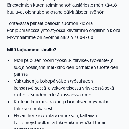
järjestelmien kuten toiminnanohjausjärjestelmän käyttö
kuuluvat olennaisena osana päivittäiseen työhön.
Tehtävässä pärjäät pääosin suomen kielellä.
Pohjoismaisessa yhteistyössä käytämme englannin kieltä.
Myymälämme on avoinna arkisin 7:00-17.00.
Mitä tarjoamme sinulle?
Monipuolisen roolin työkalu-, tarvike-, työvaate- ja
suojainosaajana markkinoiden parhaiden tuotteiden
parissa
Vakituisen ja kokopäiväisen työsuhteen
kansainvälisessä ja vakavaraisessa yrityksessä sekä
mahdollisuuden edetä kasvaessamme
Kiinteän kuukausipalkan ja bonuksen myymälän
tuloksen mukaisesti
Hyvän henkilökunta-alennuksen, kattavan
työterveyshuollon ja tukea liikunnan/kulttuurin