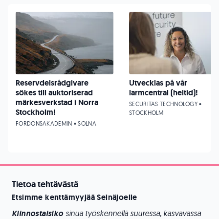
Reservdelsrådgivare
Utvecklas på vår
sökes till auktoriserad
larmcentral (heltid)!
märkesverkstad i Norra
SECURITAS TECHNOLOGY •
Stockholm!
STOCKHOLM
FORDONSAKADEMIN • SOLNA
Tietoa tehtävästä
Etsimme kenttämyyjää Seinäjoelle
Kiinnostaisiko
sinua työskennellä suuressa, kasvavassa