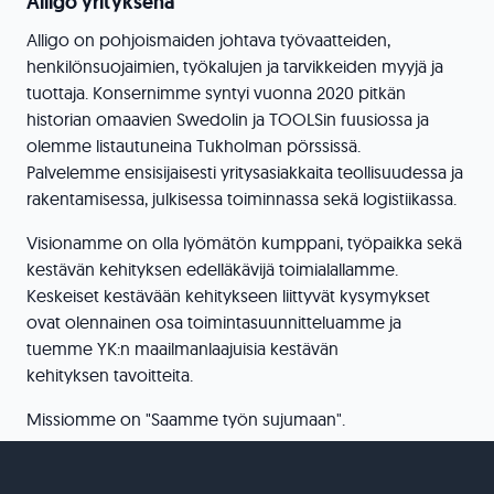
Alligo yrityksenä
Alligo on pohjoismaiden johtava työvaatteiden,
henkilönsuojaimien, työkalujen ja tarvikkeiden myyjä ja
tuottaja. Konsernimme syntyi vuonna 2020 pitkän
historian omaavien Swedolin ja TOOLSin fuusiossa ja
olemme listautuneina Tukholman pörssissä.
Palvelemme ensisijaisesti yritysasiakkaita teollisuudessa ja
rakentamisessa, julkisessa toiminnassa sekä logistiikassa.
Visionamme on olla lyömätön kumppani, työpaikka sekä
kestävän kehityksen edelläkävijä toimialallamme.
Keskeiset kestävään kehitykseen liittyvät kysymykset
ovat olennainen osa toimintasuunnitteluamme ja
tuemme YK:n maailmanlaajuisia kestävän
kehityksen tavoitteita.
Missiomme on "Saamme työn sujumaan".