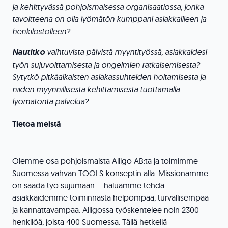
ja kehittyvässä pohjoismaisessa organisaatiossa, jonka
tavoitteena on olla lyömätön kumppani asiakkailleen ja
henkilöstölleen?
Nautitko
vaihtuvista päivistä myyntityössä, asiakkaidesi
työn sujuvoittamisesta ja ongelmien ratkaisemisesta?
Sytytkö pitkäaikaisten asiakassuhteiden hoitamisesta ja
niiden myynnillisestä kehittämisestä tuottamalla
lyömätöntä palvelua?
Tietoa meistä
Olemme osa pohjoismaista Alligo AB:ta ja toimimme
Suomessa vahvan TOOLS-konseptin alla. Missionamme
on saada työ sujumaan – haluamme tehdä
asiakkaidemme toiminnasta helpompaa, turvallisempaa
ja kannattavampaa. Alligossa työskentelee noin 2300
henkilöä, joista 400 Suomessa. Tällä hetkellä