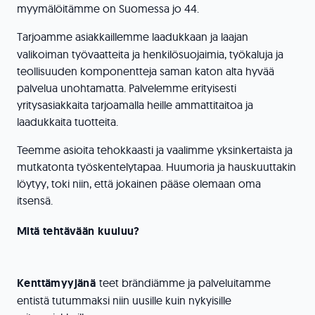
myymälöitämme on Suomessa jo 44.
Tarjoamme asiakkaillemme laadukkaan ja laajan
valikoiman työvaatteita ja henkilösuojaimia, työkaluja ja
teollisuuden komponentteja saman katon alta hyvää
palvelua unohtamatta. Palvelemme erityisesti
yritysasiakkaita tarjoamalla heille ammattitaitoa ja
laadukkaita tuotteita.
Teemme asioita tehokkaasti ja vaalimme yksinkertaista ja
mutkatonta työskentelytapaa. Huumoria ja hauskuuttakin
löytyy, toki niin, että jokainen pääse olemaan oma
itsensä.
Mitä tehtävään kuuluu?
Kenttämyyjänä
teet brändiämme ja palveluitamme
entistä tutummaksi niin uusille kuin nykyisille