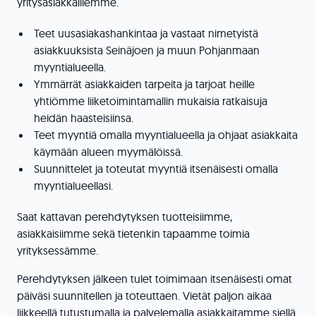
yritysasiakkaillemme.
Teet uusasiakashankintaa ja vastaat nimetyistä
asiakkuuksista Seinäjoen ja muun Pohjanmaan
myyntialueella.
Ymmärrät asiakkaiden tarpeita ja tarjoat heille
yhtiömme liiketoimintamallin mukaisia ratkaisuja
heidän haasteisiinsa.
Teet myyntiä omalla myyntialueella ja ohjaat asiakkaita
käymään alueen myymälöissä.
Suunnittelet ja toteutat myyntiä itsenäisesti omalla
myyntialueellasi.
Saat kattavan perehdytyksen tuotteisiimme,
asiakkaisiimme sekä tietenkin tapaamme toimia
yrityksessämme.
Perehdytyksen jälkeen tulet toimimaan itsenäisesti omat
päiväsi suunnitellen ja toteuttaen. Vietät paljon aikaa
liikkeellä tutustumalla ja palvelemalla asiakkaitamme siellä