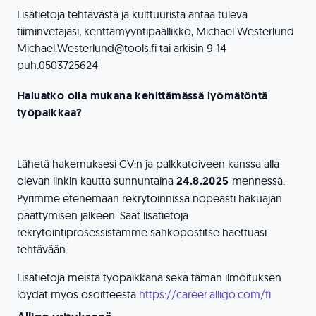
Lisätietoja tehtävästä ja kulttuurista antaa tuleva
tiiminvetäjäsi, kenttämyyntipäällikkö, Michael Westerlund
Michael.Westerlund@tools.fi tai arkisin 9-14
puh.0503725624
Haluatko olla mukana kehittämässä lyömätöntä
työpaikkaa?
Lähetä hakemuksesi CV:n ja palkkatoiveen kanssa alla
olevan linkin kautta sunnuntaina
24
.8.2025
mennessä.
Pyrimme etenemään rekrytoinnissa nopeasti hakuajan
päättymisen jälkeen. Saat lisätietoja
rekrytointiprosessistamme sähköpostitse haettuasi
tehtävään.
Lisätietoja meistä työpaikkana sekä tämän ilmoituksen
löydät myös osoitteesta
https://career.alligo.com/fi