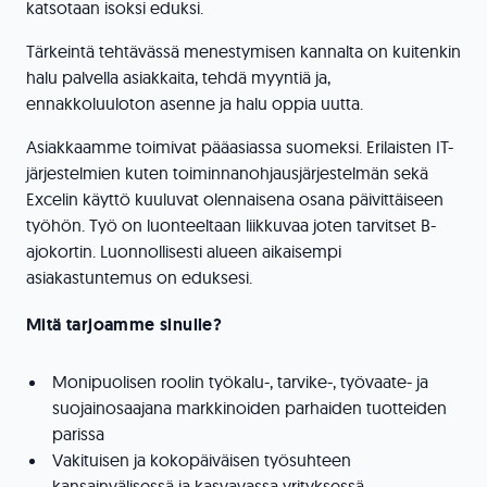
katsotaan isoksi eduksi.
Tärkeintä tehtävässä menestymisen kannalta on kuitenkin
halu palvella asiakkaita, tehdä myyntiä ja,
ennakkoluuloton asenne ja halu oppia uutta.
Asiakkaamme toimivat pääasiassa suomeksi. Erilaisten IT-
järjestelmien kuten toiminnanohjausjärjestelmän sekä
Excelin käyttö kuuluvat olennaisena osana päivittäiseen
työhön. Työ on luonteeltaan liikkuvaa joten tarvitset B-
ajokortin. Luonnollisesti alueen aikaisempi
asiakastuntemus on eduksesi.
Mitä tarjoamme sinulle?
Monipuolisen roolin työkalu-, tarvike-, työvaate- ja
suojainosaajana markkinoiden parhaiden tuotteiden
parissa
Vakituisen ja kokopäiväisen työsuhteen
kansainvälisessä ja kasvavassa yrityksessä