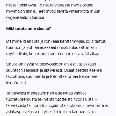
missä hekin ovat. Toimit tarvittaessa myös osana
myymälän tiimiä. Teet myös tiivistä yhteistyötä muun
organisaation kanssa.
Mitä odotamme sinulta?
Etsimme itsenäistä ja rohkeaa kenttämyyjää, joka tarttuu
toimeen ja kohtaa asiakkaat ennakkoluulottomasti –
myös silloin, kun monta rautaa on tulessa yhtä aikaa.
Sinulla on hyvät yhteistyötaidot ja viestit asiakkaan
suuntaan selkeästi ja aktiivisesti. Osaat asettaa itsellesi
tavoitteita, suunnitella ja toteuttaa omaa toimintaasi
itsenäisesti.
Tehtävässä menestyminen edellyttää vahvaa
tuotetuntemusta teknisistä tuotteista, työkaluista, -
tarvikkeista tai henkilösuojaimista. Kokemus myynnistä ja
asiakaspalvelusta erityisesti teknisen kaupan alalta