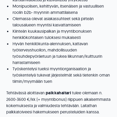
Monipuolisen, kehittyvän, itsenäisen ja vastuullisen
roolin b2b- myynnin ammattilaisena
Olemassa olevat asiakassuhteet sekä pirteän
talousalueen myyntisi kasvattamiseen
Kiinteän kuukausipalkan ja myyntibonuksen
henkilökohtaisen tuloksesi mukaisesti
Hyvän henkilökunta-alennuksen, kattavan
työterveyshuollon, mahdollisuuden
työsuhdepyöräetuun ja tukea liikunnan/kulttuurin
harrastamiseen
Työskentelysi tueksi myyntiorganisaation ja
työskentelyä tukevat järjestelmät sekä tietenkin oman
tiimin/myymälän tuen
Tehtävässä aloittavan
palkkahaitari
tulee olemaan n.
2600-3600 €/kk (+ myyntibonus) riippuen aikaisemmasta
kokemuksesta ja valmiudesta tehtävään. Laitathan
palkkatoiveesi hakemukseen perusteluiden kanssa.