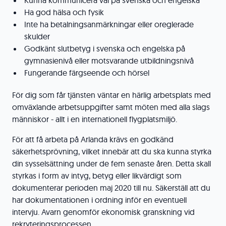
Kunna kommunicera väl på svenska och engelska
Ha god hälsa och fysik
Inte ha betalningsanmärkningar eller oreglerade
skulder
Godkänt slutbetyg i svenska och engelska på
gymnasienivå eller motsvarande utbildningsnivå
Fungerande färgseende och hörsel
För dig som får tjänsten väntar en härlig arbetsplats med
omväxlande arbetsuppgifter samt möten med alla slags
människor - allt i en internationell flygplatsmiljö.
För att få arbeta på Arlanda krävs en godkänd
säkerhetsprövning, vilket innebär att du ska kunna styrka
din sysselsättning under de fem senaste åren. Detta skall
styrkas i form av intyg, betyg eller likvärdigt som
dokumenterar perioden maj 2020 till nu. Säkerställ att du
har dokumentationen i ordning inför en eventuell
intervju. Avarn genomför ekonomisk granskning vid
rekryteringsprocessen.