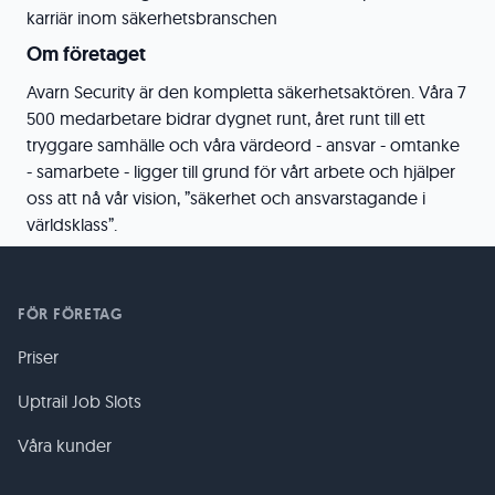
karriär inom säkerhetsbranschen
Om företaget
Avarn Security är den kompletta säkerhetsaktören. Våra 7
500 medarbetare bidrar dygnet runt, året runt till ett
tryggare samhälle och våra värdeord - ansvar - omtanke
- samarbete - ligger till grund för vårt arbete och hjälper
oss att nå vår vision, ”säkerhet och ansvarstagande i
världsklass”.
FÖR FÖRETAG
Priser
Uptrail Job Slots
Våra kunder