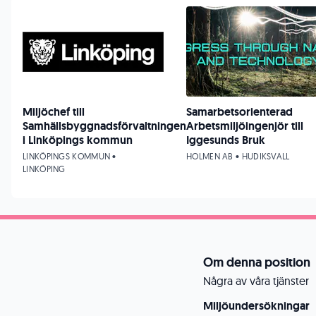
Miljöchef till
Samarbetsorienterad
Samhällsbyggnadsförvaltningen
Arbetsmiljöingenjör till
i Linköpings kommun
Iggesunds Bruk
LINKÖPINGS KOMMUN •
HOLMEN AB • HUDIKSVALL
LINKÖPING
Om denna position
Några av våra tjänster
Miljöundersökningar