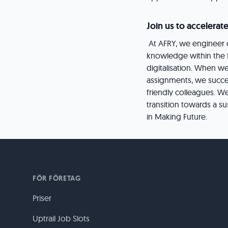
Join us to accelerate
At AFRY, we engineer c
knowledge within the fi
digitalisation. When w
assignments, we succee
friendly colleagues. We
transition towards a su
in Making Future.
FÖR FÖRETAG
Priser
Uptrail Job Slots