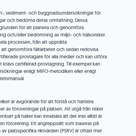
ten-, sediment- och byggnadsundersökningar för
ingar och bedöma deras omfattning. Dessa
grunden för att planera och genomföra
ning och/eller bedömning av miljö- och hälsorisker.
la processen, från att upprätta
l att genomföra fältarbetet och sedan redovisa
rtifierade provtagare för alla medier och kan utföra
 krävs certifierad provtagning. Till exempel kan
ökningar enligt MIFO-metodiken eller enligt
itetsmanual.
 vilket är avgörande för att förstå och hantera
r av föroreningar på platsen. Att utgå från risker
 enbart på halter kan innebära att det inte alltid är
en förorening. Ett angreppsätt som baseras på
 av platsspecifika riktvärden (PSRV) är oftast mer