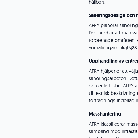
hållbart.
Saneringsdesign och m
AFRY planerar sanerin
Det innebär att man väl
förorenade områden. AF
anmälningar enligt §28
Upphandling av entre
AFRY hjälper er att väl
saneringsarbeten. Dett
och enligt plan. AFRY 
till teknisk beskrivnin
förfrågningsunderlag 
Masshantering
AFRY klassificerar masso
samband med infrastruk