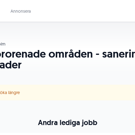
Annonsera
olm
örorenade områden - saneri
ader
 söka längre
Andra lediga jobb