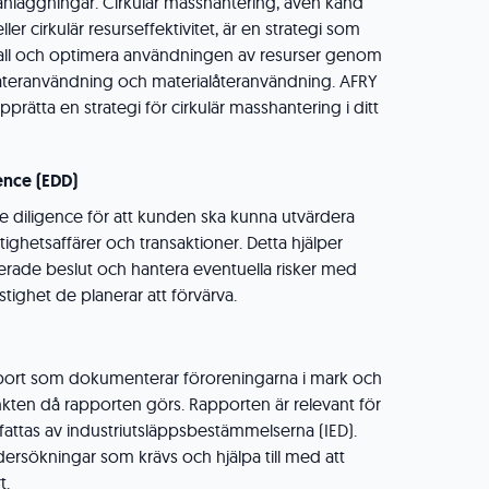
nläggningar. Cirkulär masshantering, även känd
er cirkulär resurseffektivitet, är en strategi som
 avfall och optimera användningen av resurser genom
, återanvändning och materialåteranvändning. AFRY
upprätta en strategi för cirkulär masshantering i ditt
ence (EDD)
e diligence för att kunden ska kunna utvärdera
tighetsaffärer och transaktioner. Detta hjälper
merade beslut och hantera eventuella risker med
tighet de planerar att förvärva.
port som dokumenterar föroreningarna i mark och
kten då rapporten görs. Rapporten är relevant för
ttas av industriutsläppsbestämmelserna (IED).
ersökningar som krävs och hjälpa till med att
t.