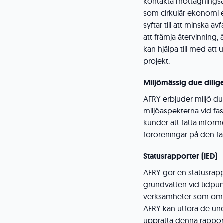
kontakta mottagningsa
som cirkulär ekonomi ell
syftar till att minska
att främja återvinning
kan hjälpa till med att 
projekt.
Miljömässig due dilig
AFRY erbjuder miljö du
miljöaspekterna vid fas
kunder att fatta infor
föroreningar på den fas
Statusrapporter (IED)
AFRY gör en statusrap
grundvatten vid tidpun
verksamheter som omfa
AFRY kan utföra de und
upprätta denna rappor