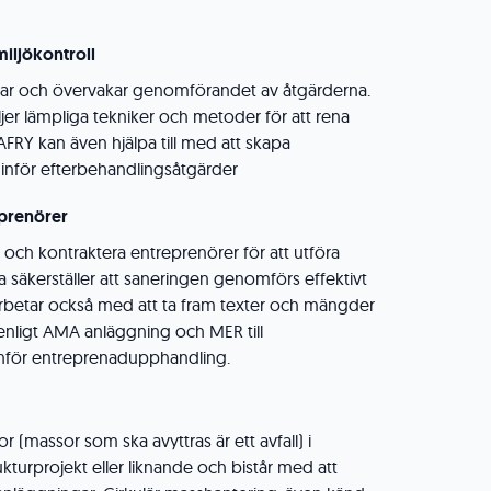
iljökontroll
gar och övervakar genomförandet av åtgärderna.
jer lämpliga tekniker och metoder för att rena
RY kan även hjälpa till med att skapa
 inför efterbehandlingsåtgärder
prenörer
ja och kontraktera entreprenörer för att utföra
a säkerställer att saneringen genomförs effektivt
arbetar också med att ta fram texter och mängder
g enligt AMA anläggning och MER till
inför entreprenadupphandling.
r (massor som ska avyttras är ett avfall) i
turprojekt eller liknande och bistår med att