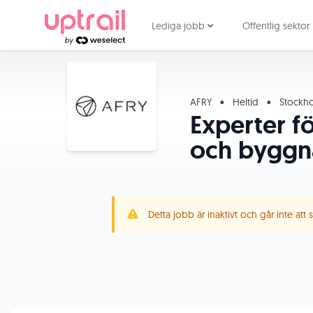
Lediga jobb
Offentlig sektor
AFRY
•
Heltid
•
Stockh
Experter f
och byggn
Detta jobb är inaktivt och går inte att