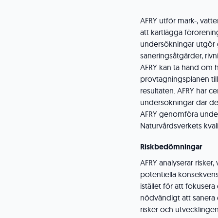
AFRY utför mark-, vat
att kartlägga föroren
undersökningar utgör 
saneringsåtgärder, riv
AFRY kan ta hand om he
provtagningsplanen til
resultaten. AFRY har ce
undersökningar där det
AFRY genomföra unders
Naturvårdsverkets kval
Riskbedömningar
AFRY analyserar risker,
potentiella konsekvense
istället för att fokusera
nödvändigt att sanera 
risker och utvecklingen