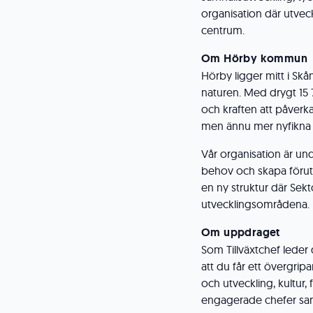
organisation där utvec
centrum.
Om Hörby kommun
Hörby ligger mitt i Skån
naturen. Med drygt 15 
och kraften att påverka 
men ännu mer nyfikna 
Vår organisation är un
behov och skapa förutsä
en ny struktur där Sekto
utvecklingsområdena.
Om uppdraget
Som Tillväxtchef leder 
att du får ett övergri
och utveckling, kultur, 
engagerade chefer samt