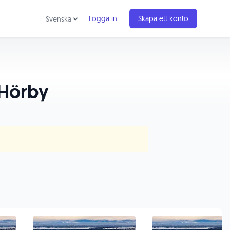
Logga in
Skapa ett konto
Svenska
 Hörby