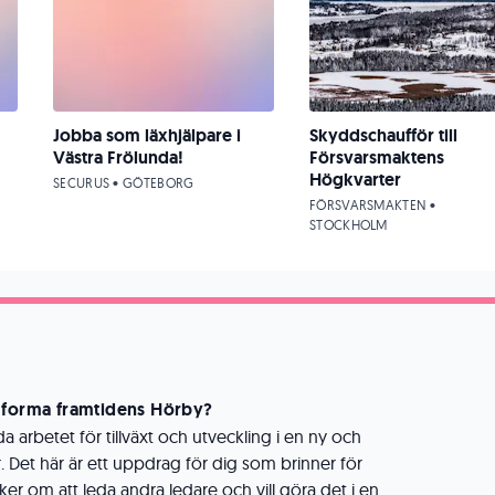
Jobba som läxhjälpare i
Skyddschaufför till
Västra Frölunda!
Försvarsmaktens
Högkvarter
SECURUS • GÖTEBORG
FÖRSVARSMAKTEN •
STOCKHOLM
h forma framtidens Hörby?
da arbetet för tillväxt och utveckling i en ny och
or. Det här är ett uppdrag för dig som brinner för
ker om att leda andra ledare och vill göra det i en