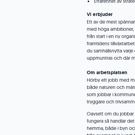
Erfarenhet av strat
Vi erbjuder
Ett av de mest spänn
med höga ambitioner, ty
från start i en ny orga
framtidens tillväxtarb
du samhällsnytta varje
uppmuntras och där mod
Om arbetsplatsen
Hörby ett jobb med meni
både naturen och männ
som jobbar i kommunen 
tryggare och trivsamma
Oavsett om du jobbar i
fungera så handlar det o
hemma, både i byn och i