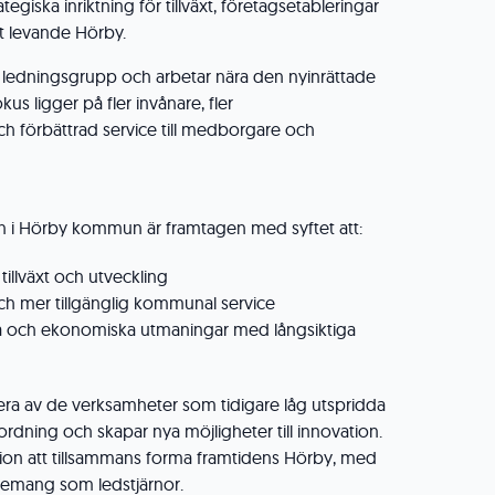
iska inriktning för tillväxt, företagsetableringar
t levande Hörby.
ledningsgrupp och arbetar nära den nyinrättade
us ligger på fler invånare, fler
ch förbättrad service till medborgare och
n i Hörby kommun är framtagen med syftet att:
tillväxt och utveckling
ch mer tillgänglig kommunal service
 och ekonomiska utmaningar med långsiktiga
flera av de verksamheter som tidigare låg utspridda
ordning och skapar nya möjligheter till innovation.
ion att tillsammans forma framtidens Hörby, med
emang som ledstjärnor.