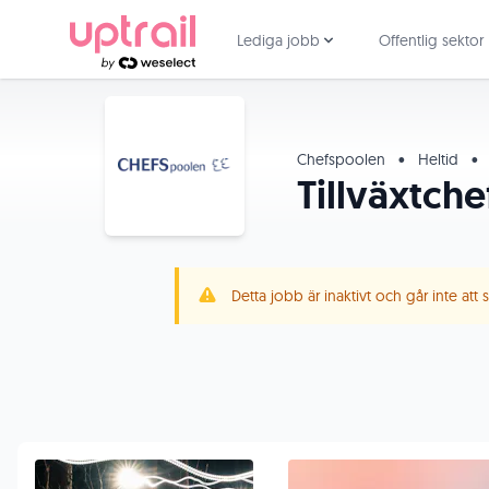
Lediga jobb
Offentlig sektor
Chefspoolen
•
Heltid
•
Tillväxtch
Detta jobb är inaktivt och går inte att