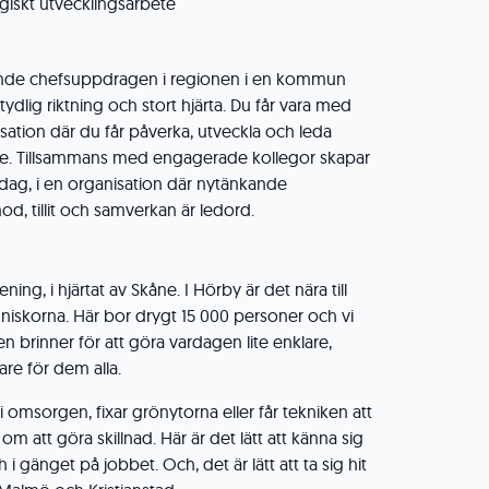
egiskt utvecklingsarbete
ande chefsuppdragen i regionen i en kommun
dlig riktning och stort hjärta. Du får vara med
nisation där du får påverka, utveckla och leda
ete. Tillsammans med engagerade kollegor skapar
 dag, i en organisation där nytänkande
, tillit och samverkan är ledord.
ng, i hjärtat av Skåne. I Hörby är det nära till
iskorna. Här bor drygt 15 000 personer och vi
brinner för att göra vardagen lite enklare,
re för dem alla.
 omsorgen, fixar grönytorna eller får tekniken att
m att göra skillnad. Här är det lätt att känna sig
 gänget på jobbet. Och, det är lätt att ta sig hit