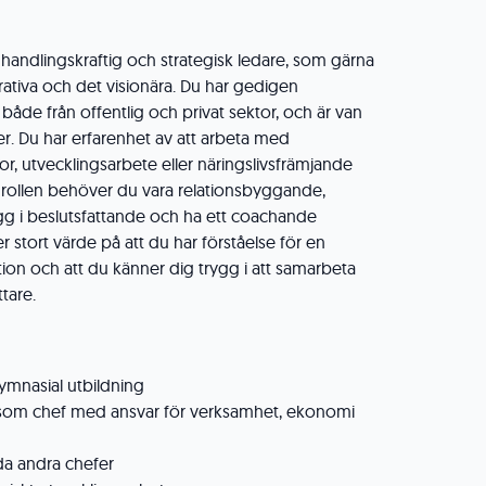
 handlingskraftig och strategisk ledare, som gärna
rativa och det visionära. Du har gedigen
både från offentlig och privat sektor, och är van
er. Du har erfarenhet av att arbeta med
, utvecklingsarbete eller näringslivsfrämjande
s i rollen behöver du vara relationsbyggande,
gg i beslutsfattande och ha ett coachande
ter stort värde på att du har förståelse för en
ation och att du känner dig trygg i att samarbeta
ttare.
gymnasial utbildning
t som chef med ansvar för verksamhet, ekonomi
eda andra chefer