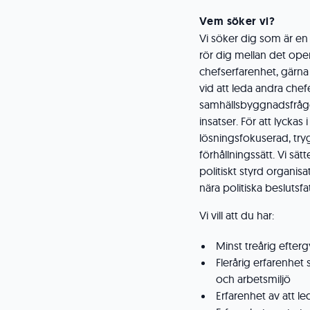
Vem söker vi?
Vi söker dig som är en
rör dig mellan det ope
chefserfarenhet, gärna 
vid att leda andra chef
samhällsbyggnadsfrågor
insatser. För att lycka
lösningsfokuserad, try
förhållningssätt. Vi sät
politiskt styrd organis
nära politiska beslutsfa
Vi vill att du har:
Minst treårig efter
Flerårig erfarenhe
och arbetsmiljö
Erfarenhet av att l