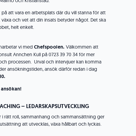
Malmö och Kristianstad.
å att vara en arbetsplats där du vill stanna för att
tt växa och vet att din insats betyder något. Det ska
bbet, helt enkelt.
amarbetar vi med
Chefspoolen.
Välkommen att
onsult Annchen Kull på 0723 39 70 34 för mer
 och processen. Urval och intervjuer kan komma
der ansökningstiden, ansök därför redan i dag
10.
 ansökan!
OACHING – LEDARSKAPSUTVECKLING
or i rätt roll, sammanhang och sammansättning ger
utsättning att utvecklas, växa hållbart och lyckas.