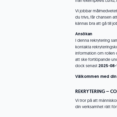
från exempelvis Lund, 
Vi jobbar målmedvetet p
du trivs, får chansen a
kännas bra att gå till jo
Ansökan
I denna rekrytering s
kontakta rekryteringsk
information om rollen
att ske fortlöpande un
dock senast
2025-08-
Välkommen med din
REKRYTERING – C
Vi tror på att människ
din verksamhet rätt för