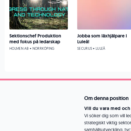
Sektionschef Produktion
Jobba som läxhjälpare i
med fokus på ledarskap
Luleå!
HOLMEN AB • NORRKÖPING
SECURUS • LULEÅ
Om denna position
Vill du vara med oc
Vi söker dig som vill le
strategiskt viktig sekt
samhällsutveckling, tyc