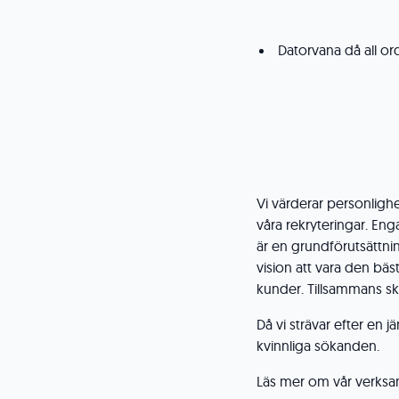
Datorvana då all o
Vi värderar personlighet
våra rekryteringar. En
är en grundförutsättni
vision att vara den bä
kunder. Tillsammans sk
Då vi strävar efter en
kvinnliga sökanden.
Läs mer om vår verksa