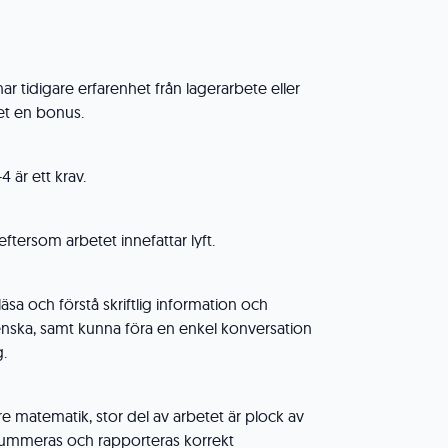
har tidigare erfarenhet från lagerarbete eller
et en bonus.
4 är ett krav.
 eftersom arbetet innefattar lyft.
sa och förstå skriftlig information och
enska, samt kunna föra en enkel konversation
g.
e matematik, stor del av arbetet är plock av
summeras och rapporteras korrekt