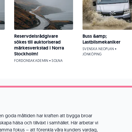
Reservdelsrådgivare
Buss &amp;
sökes till auktoriserad
Lastbilsmekaniker
märkesverkstad i Norra
SVENSKA NEOPLAN •
Stockholm!
JÖNKÖPING
FORDONSAKADEMIN • SOLNA
den goda måltiden har kraften att bygga broar
apa hälsa och tillväxt i samhället. Här arbetar vi
 samma fokus – att förenkla våra kunders vardag,