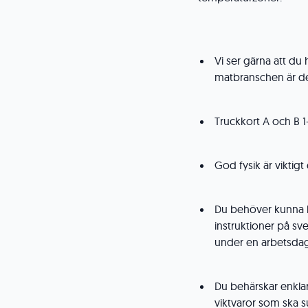
Vi ser gärna att du 
matbranschen är d
Truckkort A och B 1-
God fysik är viktigt
Du behöver kunna lä
instruktioner på sv
under en arbetsda
Du behärskar enklar
viktvaror som ska 