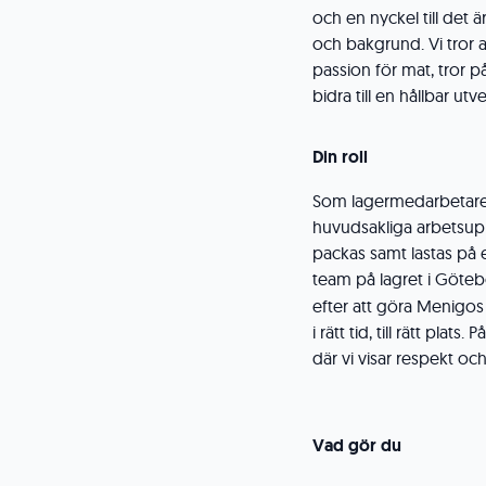
och en nyckel till det
och bakgrund. Vi tror a
passion för mat, tror p
bidra till en hållbar utv
Din roll
Som lagermedarbetare är
huvudsakliga arbetsuppg
packas samt lastas på e
team på lagret i Göte
efter att göra Menigos 
i rätt tid, till rätt pla
där vi visar respekt och
Vad gör du