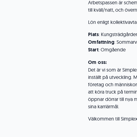
Arbetspassen är schema
till kväll/natt, och ö
Lön enligt kollektivavt
Plats
: Kungsträdgårde
Omfattning
: Sommarvi
Start
: Omgående
Om oss:
Det är vi som är Simp
inställt på utveckling. 
företag och människor. 
att köra truck på termin
öppnar dörrar till nya 
sina karriärmål.
Välkommen till Simplex