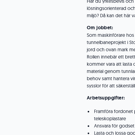
Har du yrkesbevis och
lösningsorienterad oc
miljö? Då kan det här va
Om jobbet:
Som maskinförare hos v
tunnelbaneprojekt i St
jord och ovan mark me
Rollen innebär ett bre
kommer vara att lasta o
material genom tunnlar
behov samt hantera vin
sysslor för att säkerstä
Arbetsuppgifter:
Framföra fordonet på
teleskoplastare
Ansvara för godset
Lasta och lossa gods