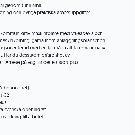
ial genom tunnlarna
ktning och övriga praktiska arbetsuppgifter
h kommunikativ maskinförare med yrkesbevis och
v maskinkörning, gärna inom anläggningsbranschen.
ingsorienterad med en förmåga att ta egna initiativ
gt. Har du dessutom erfarenhet av
er "Arbete på väg" är det ett stort plus!
YA-behörighet)
rt C2)
plus
iva svenska obehindrat
nställning till arbetet