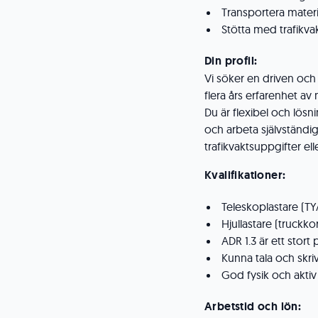
Transportera mater
Stötta med trafikva
Din profil:
Vi söker en driven oc
flera års erfarenhet a
Du är flexibel och lösn
och arbeta självständi
trafikvaktsuppgifter ell
Kvalifikationer:
Teleskoplastare (T
Hjullastare (truckko
ADR 1.3 är ett stort 
Kunna tala och skr
God fysik och aktiv i
Arbetstid och lön: