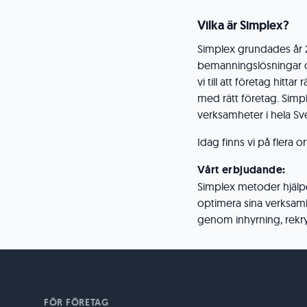
Vilka är Simplex?
Simplex grundades år 2
bemanningslösningar oc
vi till att företag hi
med rätt företag. Simpl
verksamheter i hela Sv
Idag finns vi på flera o
Vårt erbjudande:
Simplex metoder hjälper
optimera sina verksam
genom inhyrning, rekry
FÖR FÖRETAG