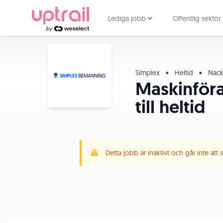
Lediga jobb
Offentlig sektor
Simplex
•
Heltid
•
Nac
Maskinföra
till heltid
Detta jobb är inaktivt och går inte att