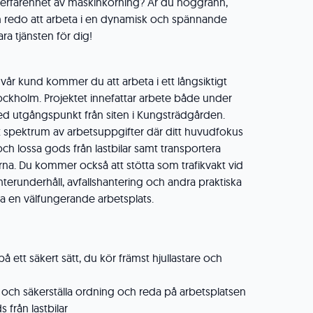
 erfarenhet av maskinkörning? Är du noggrann,
h redo att arbeta i en dynamisk och spännande
ra tjänsten för dig!
år kund kommer du att arbeta i ett långsiktigt
ockholm. Projektet innefattar arbete både under
d utgångspunkt från siten i Kungsträdgården.
tt spektrum av arbetsuppgifter där ditt huvudfokus
ch lossa gods från lastbilar samt transportera
na. Du kommer också att stötta som trafikvakt vid
terunderhåll, avfallshantering och andra praktiska
lla en välfungerande arbetsplats.
 ett säkert sätt, du kör främst hjullastare och
 och säkerställa ordning och reda på arbetsplatsen
 från lastbilar