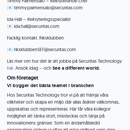
Timmy Paimensalo –
Rekryterande chef
📧 timmy.paimensalo@securitas.com
Ida Häll –
Rekryteringsspecialist
📧 ida.hall@securitas.com
Facklig kontakt: Riksklubben
📧 riksklubbenSEF@securitas.com
Läs mer om hur det är att jobba på Securitas Technology
här
. Ansök idag – och
See a different world.
Om företaget
Vi bygger det bästa teamet i branschen
Hos Securitas Technology tror vi på att främja våra
olikheter och skapa en miljö där allas åsikter välkomnas,
uppskattas och representeras. Här får våra kollegor
möjlighet att tänka stort, misslyckas och tänja på
innovationens gränser. Som en ändamålsledd
organisation strävar vi efter att göra skillnad varje dag –