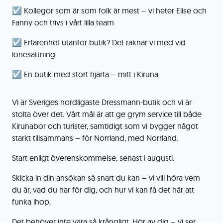
☑️ Kollegor som är som folk är mest – vi heter Elise och
Fanny och trivs i vårt lilla team
☑️ Erfarenhet utanför butik? Det räknar vi med vid
lönesättning
☑️ En butik med stort hjärta – mitt i Kiruna
Vi är Sveriges nordligaste Dressmann-butik och vi är
stolta över det. Vårt mål är att ge grym service till både
Kirunabor och turister, samtidigt som vi bygger något
starkt tillsammans – för Norrland, med Norrland.
Start enligt överenskommelse, senast i augusti.
Skicka in din ansökan så snart du kan – vi vill höra vem
du är, vad du har för dig, och hur vi kan få det här att
funka ihop.
Det behöver inte vara så krångligt. Hör av dig – vi ser