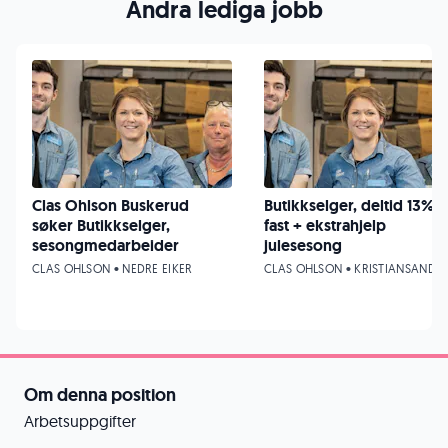
Andra lediga jobb
Clas Ohlson Buskerud
Butikkselger, deltid 13%
søker Butikkselger,
fast + ekstrahjelp
sesongmedarbeider
julesesong
CLAS OHLSON • NEDRE EIKER
CLAS OHLSON • KRISTIANSAND
Om denna position
Arbetsuppgifter