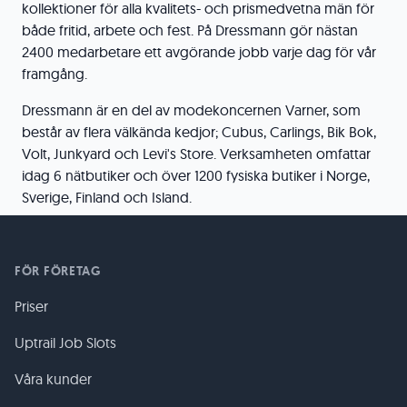
kollektioner för alla kvalitets- och prismedvetna män för
både fritid, arbete och fest. På Dressmann gör nästan
2400 medarbetare ett avgörande jobb varje dag för vår
framgång.
Dressmann är en del av modekoncernen Varner, som
består av flera välkända kedjor; Cubus, Carlings, Bik Bok,
Volt, Junkyard och Levi's Store. Verksamheten omfattar
idag 6 nätbutiker och över 1200 fysiska butiker i Norge,
Sverige, Finland och Island.
FÖR FÖRETAG
Priser
Uptrail Job Slots
Våra kunder