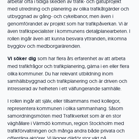
arbetar ofta i tidiga skeden av trafik- och gatuprojekt
med utredning och planering av olika trafikåtgärder och
utbyggnad av gång- och cykelbanor, men även i
genomförandet av projekt som har trafikpåverkan. Vi är
även trafikspecialister i kommunens detaljplanearbeten. I
rollen ingår även att kunna besvara yttranden, inkomna
bygglov och medborgarärenden.
Vi söker dig
som har flera års erfarenhet av att arbeta
med trafikfrågor och trafikplanering, gärna i en eller flera
olika kommuner. Du har relevant utbildning inom
samhällsbyggnad och trafikplanering och är driven och
intresserad av helheten i ett välfungerande samhälle.
I rollen ingår att själv, eller tillsammans med kollegor,
representera kommunen i olika sammanhang. Såsom
samordningsmöten med Trafikverket som är en stor
väghållare i Värmdö kommun, region Stockholm med
trafikförvaltningen och många andra både privata och
offentliga aktörer. Vi lägger därför stor vikt på