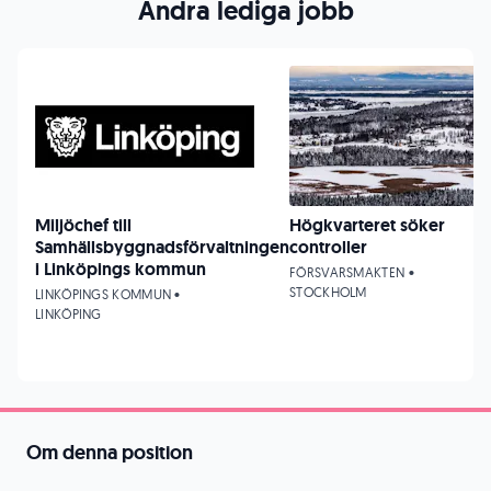
Andra lediga jobb
Miljöchef till
Högkvarteret söker
Samhällsbyggnadsförvaltningen
controller
i Linköpings kommun
FÖRSVARSMAKTEN •
STOCKHOLM
LINKÖPINGS KOMMUN •
LINKÖPING
Om denna position