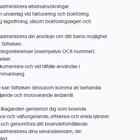
 administrera arbetsansökningar.
m underlag vid fakturering och bokföring.
plig lagstiftning, såsom bokföringslagen och
 administrera din ansökan om ditt barns möjlighet
 Stiftelsen.
lningsreferenser (exempelvis OCR-nummer).
lser.
kumentera och vid tillfälle användas i
ammanhang.
 kan Stiftelsen dessutom komma att behandla
öljande och motsvarande ändamål:
åra åtaganden gentemot dig som boende.
ice och välfungerande, effektiva och enkla tjänster.
ra och genomföra ditt boendeförhållande.
 administrera dina serviceärenden, din
vård.