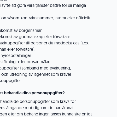
k i syfte att göra våra tjänster bättre för så många
ation såsom kontraktsnummer, internt eller officiellt
förekomst av borgensman.
örekomst av godmanskap eller förvaltare.
ntaktuppgifter till personer du meddelat oss (t.ex.
n eller förvaltare).
 hyresbetalningar.
 störning- eller orosanmälan.
lsouppgifter i samband med evakuering,
 och utredning av lägenhet som kräver
souppgifter.
t att behandla dina personuppgifter?
 behandla de personuppgifter som krävs för
lsens åtagande mot dig, om du har lämnat
ngen eller om behandlingen anses kunna ske enligt