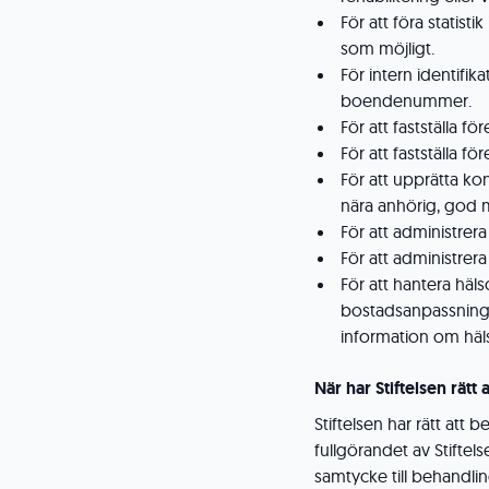
För att föra statisti
som möjligt.
För intern identifik
boendenummer.
För att fastställa 
För att fastställa f
För att upprätta ko
nära anhörig, god ma
För att administrera
För att administrera
För att hantera hä
bostadsanpassning
information om häl
När har Stiftelsen rät
Stiftelsen har rätt att
fullgörandet av Stifte
samtycke till behandli