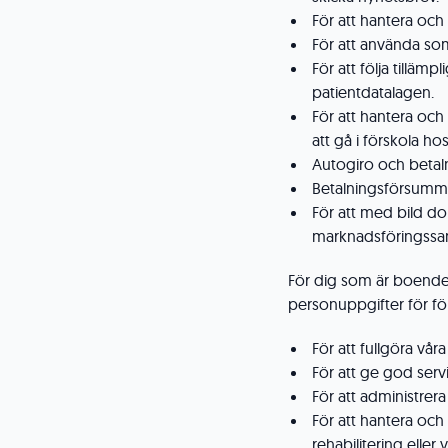
För att hantera och
För att använda so
För att följa tilläm
patientdatalagen.
För att hantera och
att gå i förskola hos
Autogiro och beta
Betalningsförsumme
För att med bild do
marknadsföringss
För dig som är boende
personuppgifter för f
För att fullgöra v
För att ge god serv
För att administre
För att hantera och
rehabilitering eller 