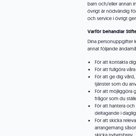
barn och/eller annan in
övrigt är nödvändig för
och service i övrigt g
Varför behandlar Stif
Dina personuppgifter k
annat följande ändamål
För att kontakta dig
För att fullgöra vå
För att ge dig vård,
tjänster som du anv
För att möjliggöra 
frågor som du ställer
För att hantera och 
deltagande i dagli
För att skicka rele
arrangemang såsom 
skicka nyhetsbrev.