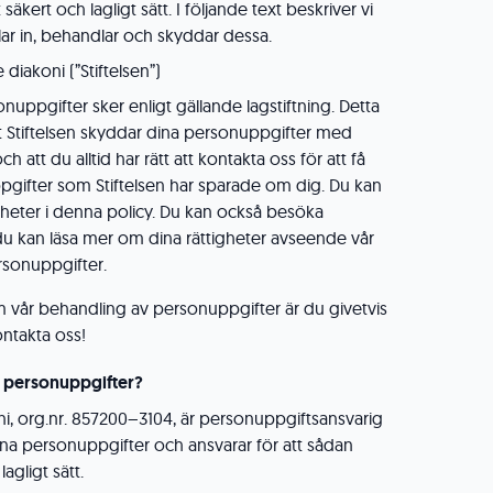
äkert och lagligt sätt. I följande text beskriver vi
lar in, behandlar och skyddar dessa.
 diakoni (”Stiftelsen”)
nuppgifter sker enligt gällande lagstiftning. Detta
t Stiftelsen skyddar dina personuppgifter med
att du alltid har rätt att kontakta oss för att få
pgifter som Stiftelsen har sparade om dig. Du kan
gheter i denna policy. Du kan också besöka
u kan läsa mer om dina rättigheter avseende vår
rsonuppgifter.
 vår behandling av personuppgifter är du givetvis
ontakta oss!
a personuppgifter?
oni, org.nr. 857200–3104, är personuppgiftsansvarig
na personuppgifter och ansvarar för att sådan
agligt sätt.