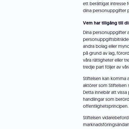
ett berättigat intresse
dina personuppgifter på
Vem har tillgång till 
Dina personuppgifter a
personuppgiftsbiträden.
andra bolag eller myndi
på grund av lag, förord
våra rättigheter eller t
tredje part följer av 
Stiftelsen kan komma at
aktörer som Stiftelse
Detta innebär att viss
handlingar som berörd 
offentlighetsprincipen.
Stiftelsen vidarebefordr
marknadsföringsändamål 