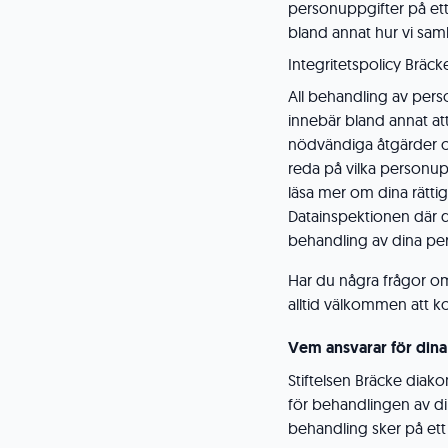
personuppgifter på ett s
bland annat hur vi sam
Integritetspolicy Bräcke
All behandling av perso
innebär bland annat at
nödvändiga åtgärder och 
reda på vilka personup
läsa mer om dina rätti
Datainspektionen där d
behandling av dina pe
Har du några frågor om
alltid välkommen att k
Vem ansvarar för din
Stiftelsen Bräcke diak
för behandlingen av di
behandling sker på ett l