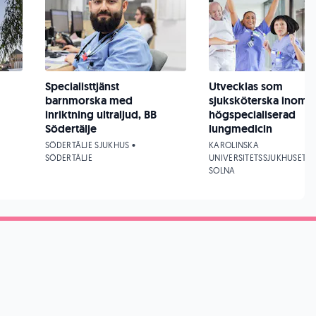
Specialisttjänst
Utvecklas som
barnmorska med
sjuksköterska inom
inriktning ultraljud, BB
högspecialiserad
Södertälje
lungmedicin
SÖDERTÄLJE SJUKHUS •
KAROLINSKA
SÖDERTÄLJE
UNIVERSITETSSJUKHUSET •
SOLNA