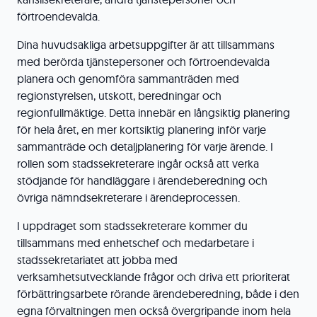
förtroendevalda.
Dina huvudsakliga arbetsuppgifter är att tillsammans
med berörda tjänstepersoner och förtroendevalda
planera och genomföra sammanträden med
regionstyrelsen, utskott, beredningar och
regionfullmäktige. Detta innebär en långsiktig planering
för hela året, en mer kortsiktig planering inför varje
sammanträde och detaljplanering för varje ärende. I
rollen som stadssekreterare ingår också att verka
stödjande för handläggare i ärendeberedning och
övriga nämndsekreterare i ärendeprocessen.
I uppdraget som stadssekreterare kommer du
tillsammans med enhetschef och medarbetare i
stadssekretariatet att jobba med
verksamhetsutvecklande frågor och driva ett prioriterat
förbättringsarbete rörande ärendeberedning, både i den
egna förvaltningen men också övergripande inom hela