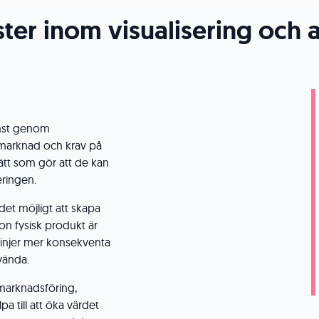
ster inom visualisering och 
ämst genom
marknad och krav på
 sätt som gör att de kan
eringen.
et möjligt att skapa
on fysisk produkt är
ktlinjer mer konsekventa
nvända.
 marknadsföring,
pa till att öka värdet