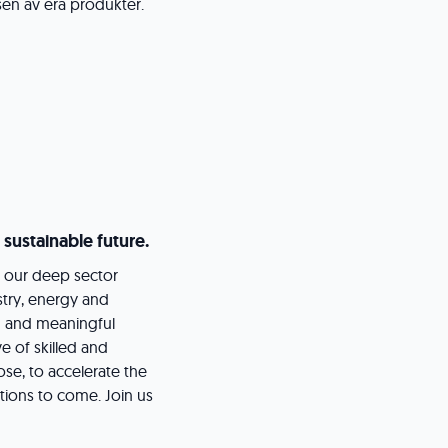
sen av era produkter.
 sustainable future.
g our deep sector
stry, energy and
ng and meaningful
e of skilled and
ose, to accelerate the
ations to come. Join us