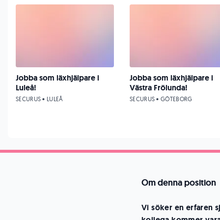
Jobba som läxhjälpare i
Jobba som läxhjälpare i
Luleå!
Västra Frölunda!
SECURUS • LULEÅ
SECURUS • GÖTEBORG
Om denna position
Vi söker en erfaren s
kollega kommer vara 