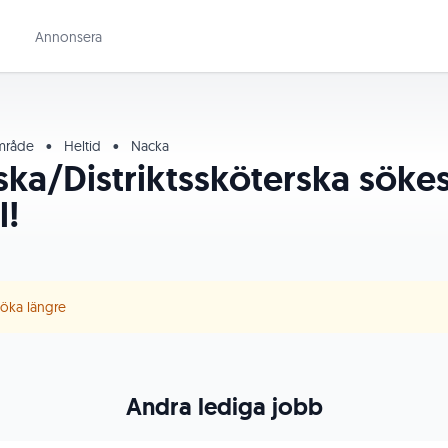
Annonsera
område
•
Heltid
•
Nacka
ska/Distriktssköterska sökes
l!
 söka längre
Andra lediga jobb