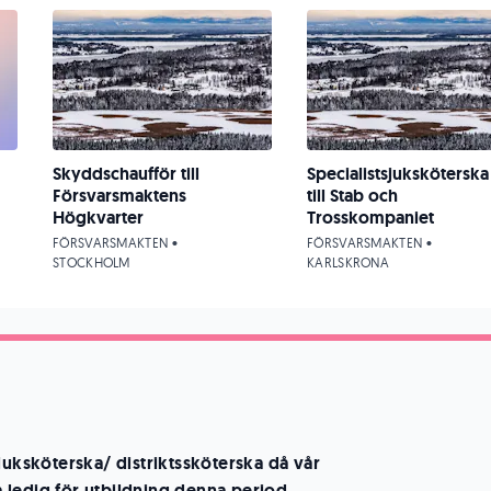
Skyddschaufför till
Specialistsjuksköterska
Försvarsmaktens
till Stab och
Högkvarter
Trosskompaniet
FÖRSVARSMAKTEN •
FÖRSVARSMAKTEN •
STOCKHOLM
KARLSKRONA
juksköterska/ distriktssköterska då vår
ledig för utbildning denna period.