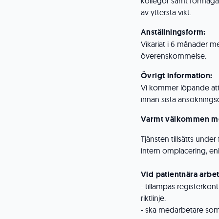
kollegor samt förmåga 
av yttersta vikt.
Anställningsform:
Vikariat i 6 månader med
överenskommelse.
Övrigt information:
Vi kommer löpande att 
innan sista ansöknings
Varmt välkommen me
Tjänsten tillsätts under
intern omplacering, enl
Vid patientnära arbe
- tillämpas registerkont
riktlinje.
- ska medarbetare so