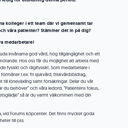
ina kolleger i ett team där vi gemensamt tar
och våra patienter? Stämmer det in på dig?
ya medarbetare!
juda invånarna god vård, hög tillgänglighet och ett
mötande. Hos oss får du möjlighet att arbeta med
både fysiskt och digifysiskt. Som medarbetare i
förmåner t.ex. fri sjukvård, friskvårdsbidrag,
 till löneväxling samt försäkringar. Delar du vår
är du behöver” och våra ledord, ”Patientens fokus,
rbetsglädje” så är du varmt välkommen med din
cka, vid Forums köpcenter. Det finns mycket goda
ter till oss.