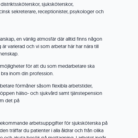
distriktssköterskor, sjuksköterskor,
insk sekreterare, receptionister, psykologer och
darskap, en vänlig atmosfär där alltid finns någon
 är varierad och vi som arbetar här har nära till
menskap.
möjligheter för att du som medarbetare ska
gt bra inom din profession.
betare förmåner såsom flexibla arbetstider,
ri öppen hälso- och sjukvård samt tjänstepension
om det på
örekommande arbetsuppgifter för sjuksköterska på
den träffar du patienter i alla åldrar och från olika
e och akuta besök på mottagning. I arbetet ingår