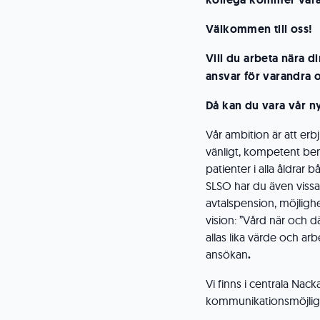
Välkommen till oss!
Vill du arbeta nära d
ansvar för varandra 
Då kan du vara vår n
Vår ambition är att erb
vänligt, kompetent be
patienter i alla åldrar 
SLSO har du även vissa 
avtalspension, möjlighet
vision: ”Vård när och d
allas lika värde och a
ansökan
.
Vi finns i centrala Na
kommunikationsmöjlighe