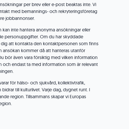
sökningar per brev eller e-post beaktas inte. Vi
ntakt med bemannings- och rekryteringsföretag
gare jobbannonser.
m kan inte hantera anonyma ansökningar eller
e personuppgifter. Om du har skyddade
i dig att kontakta den kontaktpersonen som finns
in ansökan kommer då att hanteras utanför
Du bör även vara försiktig med vilken information
n och endast ta med information som är relevant
ningen.
ar för hälso- och sjukvård, kollektivtrafik,
idrar till kulturlivet. Varje dag, dygnet runt. I
ande region. Tillsammans skapar vi Europas
region.