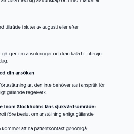
att dela med sig av kunskap och information är
 tillträde i slutet av augusti eller efter
gå igenom ansökningar och kan kalla till intervju
dag.
d din ansökan
 förutsättning att den inte behöver tas i anspråk för
igt gällande regelverk.
te inom Stockholms läns sjukvårdsområde:
roll före beslut om anställning enligt gällande
m kommer att ha patientkontakt genomgå