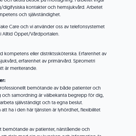
/digifysiska kontakter och hemsjukvård. Arbetet
ompetens och självständighet.
Take Care och vi använder oss av telefonsystemet
 i Alltid Öppet/Vårdportalen.
 kompetens eller distriktssköterska. Erfarenhet av
 sjukvård, erfarenhet av primärvård. Spirometri
ätt är meriterande.
er:
d professionellt bemötande av både patienter och
g och samordning är välbekanta begrepp för dig,
rbeta självständigt och ta egna beslut.
t ha i den här tjänsten är lyhördhet, flexibilitet
llt bemötande av patienter, närstående och