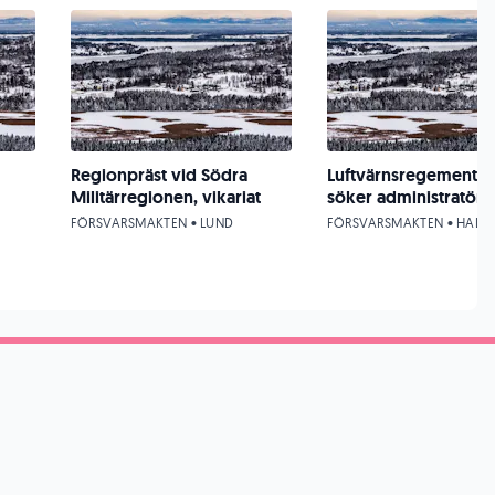
Regionpräst vid Södra
Luftvärnsregementet
Militärregionen, vikariat
söker administratör
FÖRSVARSMAKTEN • LUND
FÖRSVARSMAKTEN • HALM