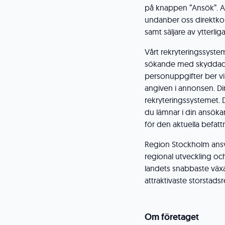
på knappen ”Ansök”. An
undanber oss direktko
samt säljare av ytterli
Vårt rekryteringssyste
sökande med skyddad
personuppgifter ber v
angiven i annonsen. D
rekryteringssystemet. 
du lämnar i din ansöka
för den aktuella befatt
Region Stockholm ansvar
regional utveckling och b
landets snabbaste väx
attraktivaste storstads
Om företaget