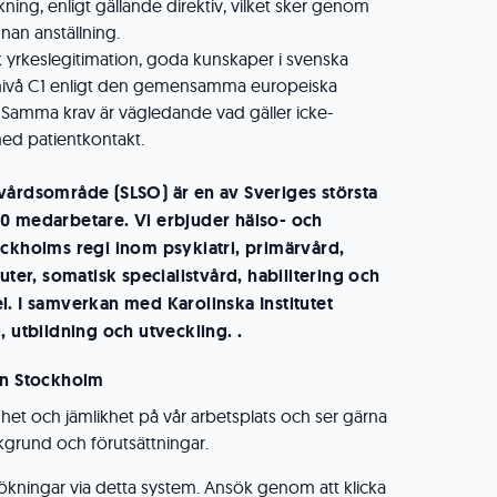
ing, enligt gällande direktiv, vilket sker genom
nan anställning.
k yrkeslegitimation, goda kunskaper i svenska
nivå C1 enligt den gemensamma europeiska
 Samma krav är vägledande vad gäller icke-
ed patientkontakt.
vårdsområde (SLSO) är en av Sveriges största
0 medarbetare. Vi erbjuder hälso- och
ockholms regi inom psykiatri, primärvård,
kuter, somatisk specialistvård, habilitering och
l. I samverkan med Karolinska Institutet
, utbildning och utveckling. .
on Stockholm
ldhet och jämlikhet på vår arbetsplats och ser gärna
grund och förutsättningar.
ökningar via detta system. Ansök genom att klicka