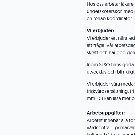
Hos oss arbetar läkare, 
undersköterskor, medic
en rehab koordinator.
Vi erbjuder:
Vi erbjuder ett nära le
att fråga. Vår arbetsdag
skratt och har god ge
Inom SLSO finns goda 
utvecklas och bli rikti
Vi erbjuder våra medar
friskvårdsersättning, f
mm. Du kan läsa mer 
Arbetsuppgifter:
Arbetet innebär alla f
vårdcentral. I primärvår
kulturer både planerad