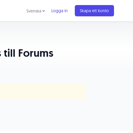
Logga in
Skapa ett konto
Svenska
 till Forums