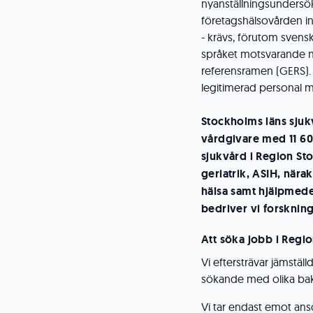
nyanställningsundersökn
företagshälsovården in
- krävs, förutom svens
språket motsvarande 
referensramen (GERS).
legitimerad personal m
Stockholms läns sjuk
vårdgivare med 11 60
sjukvård i Region St
geriatrik, ASIH, nära
hälsa samt hjälpmede
bedriver vi forskning
Att söka jobb i Regi
Vi eftersträvar jämstäl
sökande med olika bak
Vi tar endast emot ans