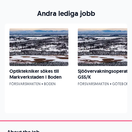
Andra lediga jobb
Optiktekniker sökes till
Sjöövervakningsoperatö
Markverkstaden i Boden
GSS/K
FÖRSVARSMAKTEN • BODEN
FÖRSVARSMAKTEN • GÖTEBORG