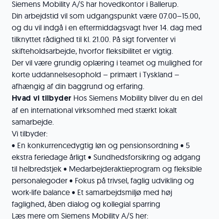
Siemens Mobility A/S har hovedkontor i Ballerup.
Din arbejdstid vil som udgangspunkt være 07.00–15.00,
og du vil indgå i en eftermiddagsvagt hver 14. dag med
tilknyttet rådighed til kl. 21.00. På sigt forventer vi
skifteholdsarbejde, hvorfor fleksibilitet er vigtig.
Der vil være grundig oplæring i teamet og mulighed for
korte uddannelsesophold – primært i Tyskland –
afhængig af din baggrund og erfaring.
Hvad vi tilbyder
Hos Siemens Mobility bliver du en del
af en international virksomhed med stærkt lokalt
samarbejde.
Vi tilbyder:
• En konkurrencedygtig løn og pensionsordning • 5
ekstra feriedage årligt • Sundhedsforsikring og adgang
til helbredstjek • Medarbejderaktieprogram og fleksible
personalegoder • Fokus på trivsel, faglig udvikling og
work-life balance • Et samarbejdsmiljø med høj
faglighed, åben dialog og kollegial sparring
Læs mere om Siemens Mobility A/S her: