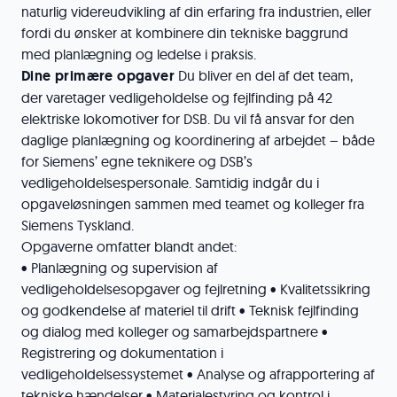
naturlig videreudvikling af din erfaring fra industrien, eller
fordi du ønsker at kombinere din tekniske baggrund
med planlægning og ledelse i praksis.
Dine primære opgaver
Du bliver en del af det team,
der varetager vedligeholdelse og fejlfinding på 42
elektriske lokomotiver for DSB. Du vil få ansvar for den
daglige planlægning og koordinering af arbejdet – både
for Siemens’ egne teknikere og DSB’s
vedligeholdelsespersonale. Samtidig indgår du i
opgaveløsningen sammen med teamet og kolleger fra
Siemens Tyskland.
Opgaverne omfatter blandt andet:
• Planlægning og supervision af
vedligeholdelsesopgaver og fejlretning • Kvalitetssikring
og godkendelse af materiel til drift • Teknisk fejlfinding
og dialog med kolleger og samarbejdspartnere •
Registrering og dokumentation i
vedligeholdelsessystemet • Analyse og afrapportering af
tekniske hændelser • Materialestyring og kontrol i