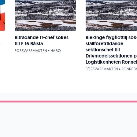
Biträdande IT-chef sökes
Blekinge flygflottilj sök
e
till F 16 Bålsta
ställföreträdande
sektionschef till
FÖRSVARSMAKTEN • HÅBO
Drivmedelssektionen p
Logistikenheten Ronne
FÖRSVARSMAKTEN • RONNEB