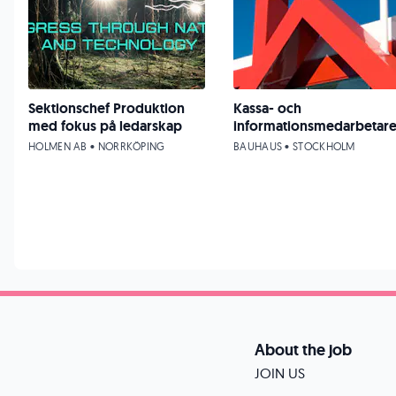
Sektionschef Produktion
Kassa- och
med fokus på ledarskap
informationsmedarbetar
HOLMEN AB • NORRKÖPING
BAUHAUS • STOCKHOLM
About the job
JOIN US