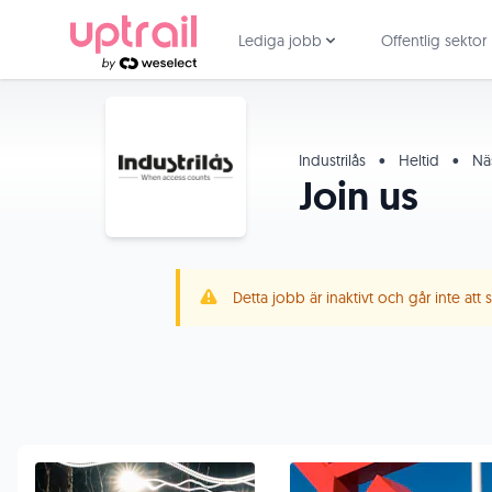
Lediga jobb
Offentlig sektor
Industrilås
•
Heltid
•
Nä
Join us
Detta jobb är inaktivt och går inte att