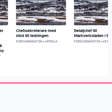
er
Chefssekreterare med
Detaljchef till
stöd till ledningen
Markverkstaden i Ek
FÖRSVARSMAKTEN • UPPSALA
FÖRSVARSMAKTEN • EKSJÖ
å
by
Y