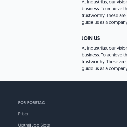
At Industrilas, our visi
business. To achieve t
trustworthy. These are 
guide us as a company
JOIN US
At Industrilas, our visi
business. To achieve t
trustworthy. These are 
guide us as a company
FÖR FÖRETAG
Priser
Uptrail Job Slots