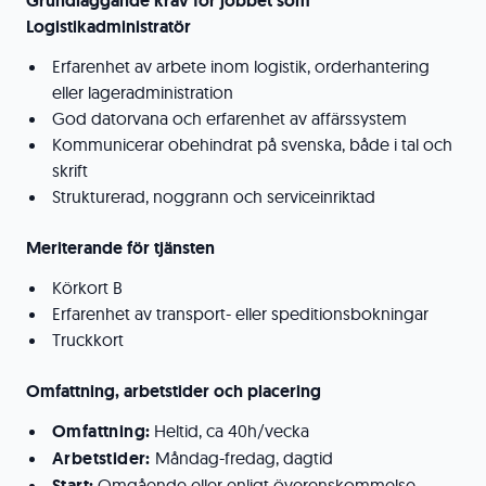
Grundläggande krav för jobbet som
Logistikadministratör
Erfarenhet av arbete inom logistik, orderhantering
eller lageradministration
God datorvana och erfarenhet av affärssystem
Kommunicerar obehindrat på svenska, både i tal och
skrift
Strukturerad, noggrann och serviceinriktad
Meriterande för tjänsten
Körkort B
Erfarenhet av transport- eller speditionsbokningar
Truckkort
Omfattning, arbetstider och placering
Omfattning:
Heltid, ca 40h/vecka
Arbetstider:
Måndag-fredag, dagtid
Start:
Omgående eller enligt överenskommelse