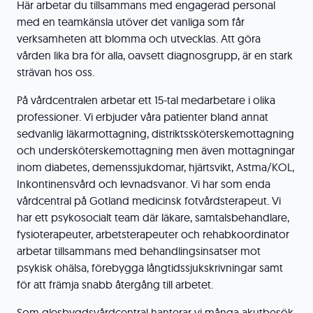
Här arbetar du tillsammans med engagerad personal
med en teamkänsla utöver det vanliga som får
verksamheten att blomma och utvecklas. Att göra
vården lika bra för alla, oavsett diagnosgrupp, är en stark
strävan hos oss.
På vårdcentralen arbetar ett 15-tal medarbetare i olika
professioner. Vi erbjuder våra patienter bland annat
sedvanlig läkarmottagning, distriktssköterskemottagning
och undersköterskemottagning men även mottagningar
inom diabetes, demenssjukdomar, hjärtsvikt, Astma/KOL,
Inkontinensvård och levnadsvanor. Vi har som enda
vårdcentral på Gotland medicinsk fotvårdsterapeut. Vi
har ett psykosocialt team där läkare, samtalsbehandlare,
fysioterapeuter, arbetsterapeuter och rehabkoordinator
arbetar tillsammans med behandlingsinsatser mot
psykisk ohälsa, förebygga långtidssjukskrivningar samt
för att främja snabb återgång till arbetet.
Som glesbygdsvårdcentral hanterar vi många akutbesök