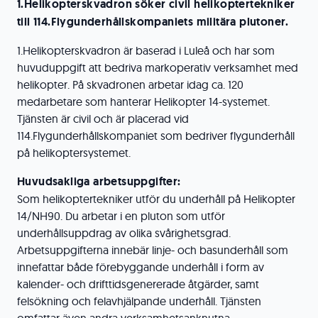
1.Helikopterskvadron söker civil helikoptertekniker
till 114.Flygunderhållskompaniets militära plutoner.
1.Helikopterskvadron är baserad i Luleå och har som
huvuduppgift att bedriva markoperativ verksamhet med
helikopter. På skvadronen arbetar idag ca. 120
medarbetare som hanterar Helikopter 14-systemet.
Tjänsten är civil och är placerad vid
114.Flygunderhållskompaniet som bedriver flygunderhåll
på helikoptersystemet.
Huvudsakliga arbetsuppgifter:
Som helikoptertekniker utför du underhåll på Helikopter
14/NH90. Du arbetar i en pluton som utför
underhållsuppdrag av olika svårighetsgrad.
Arbetsuppgifterna innebär linje- och basunderhåll som
innefattar både förebyggande underhåll i form av
kalender- och drifttidsgenererade åtgärder, samt
felsökning och felavhjälpande underhåll. Tjänsten