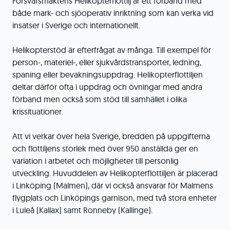
Försvarsmaktens Helikopterflottilj är ett förband med
både mark- och sjöoperativ inriktning som kan verka vid
insatser i Sverige och internationellt.
Helikopterstöd är efterfrågat av många. Till exempel för
person-, materiel-, eller sjukvårdstransporter, ledning,
spaning eller bevakningsuppdrag. Helikopterflottiljen
deltar därför ofta i uppdrag och övningar med andra
förband men också som stöd till samhället i olika
krissituationer.
Att vi verkar över hela Sverige, bredden på uppgifterna
och flottiljens storlek med över 950 anställda ger en
variation i arbetet och möjligheter till personlig
utveckling. Huvuddelen av Helikopterflottiljen är placerad
i Linköping (Malmen), där vi också ansvarar för Malmens
flygplats och Linköpings garnison, med två stora enheter
i Luleå (Kallax) samt Ronneby (Kallinge).