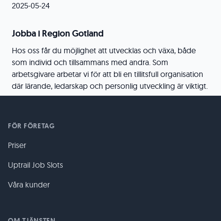
2025-05-24
Jobba i Region Gotland
Hos oss får du möjlighet att utvecklas och växa, både
som individ och tillsammans med andra. Som
arbetsgivare arbetar vi för att bli en tillitsfull organisation
där lärande, ledarskap och personlig utveckling är viktigt.
FÖR FÖRETAG
Priser
Uptrail Job Slots
Våra kunder
OM TJÄNSTEN