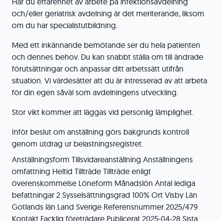
Har du erfarenhet av arbete på infektionsavdelning
och/eller geriatrisk avdelning är det meriterande, liksom
om du har specialistutbildning.
Med ett inkännande bemötande ser du hela patienten
och dennes behov. Du kan snabbt ställa om till ändrade
förutsättningar och anpassar ditt arbetssätt utifrån
situation. Vi värdesätter att du är intresserad av att arbeta
för din egen såväl som avdelningens utveckling.
Stor vikt kommer att läggas vid personlig lämplighet.
Inför beslut om anställning görs bakgrunds kontroll
genom utdrag ur belastningsregistret.
Anställningsform Tillsvidareanställning Anställningens
omfattning Heltid Tillträde Tillträde enligt
överenskommelse Löneform Månadslön Antal lediga
befattningar 2 Sysselsättningsgrad 100% Ort Visby Län
Gotlands län Land Sverige Referensnummer 2025/479
Kontakt Facklig företrädare Publicerat 2025-04-28 Sista