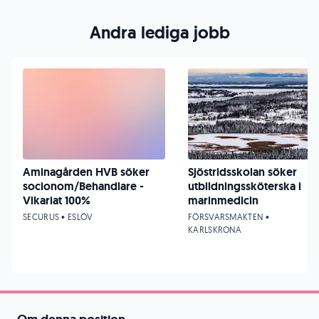
Andra lediga jobb
Aminagården HVB söker
Sjöstridsskolan söker
socionom/Behandlare -
utbildningssköterska i
Vikariat 100%
marinmedicin
SECURUS • ESLÖV
FÖRSVARSMAKTEN •
KARLSKRONA