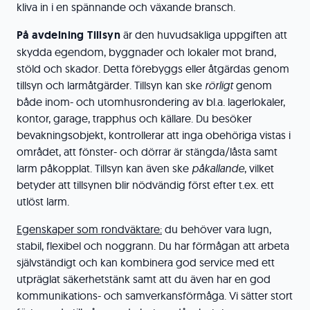
kliva in i en spännande och växande bransch.
På avdelning Tillsyn
är den huvudsakliga uppgiften att
skydda egendom, byggnader och lokaler mot brand,
stöld och skador. Detta förebyggs eller åtgärdas genom
tillsyn och larmåtgärder. Tillsyn kan ske
rörligt
genom
både inom- och utomhusrondering av bl.a. lagerlokaler,
kontor, garage, trapphus och källare. Du besöker
bevakningsobjekt, kontrollerar att inga obehöriga vistas i
området, att fönster- och dörrar är stängda/låsta samt
larm påkopplat. Tillsyn kan även ske
påkallande
, vilket
betyder att tillsynen blir nödvändig först efter t.ex. ett
utlöst larm.
Egenskaper som rondväktare:
du behöver vara lugn,
stabil, flexibel och noggrann. Du har förmågan att arbeta
självständigt och kan kombinera god service med ett
utpräglat säkerhetstänk samt att du även har en god
kommunikations- och samverkansförmåga. Vi sätter stort