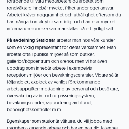
förtroende till våra medarbetare då arbetet som
rondväktare innebär mycket frihet under eget ansvar.
Arbetet kräver noggrannhet och uthållighet eftersom du
har många kontaktytor samtidigt och hanterar mycket
information som ska sammanställas på ett tydligt sätt.
På avdelning Stationär
arbetar man hos våra kunder
som en viktig representant för deras verksamhet. Man
arbetar ofta i publika miljöer så som butiker,
gallerior/köpcentrum och arenor, men vi har även
uppdrag som innebär arbete i exempelvis
receptionsmiljöer och bevakningscentraler. Vidare så är
följande ett axplock av vanligt förekommande
arbetsuppgifter: mottagning av personal och besökare,
övervakning av in- och utpasseringssystem,
bevakningsronder, rapportering av tillbud,
behörighetskontroller m.m.
Egenskaper som stationär väktare:
du vill jobba med
trygghetsskapande arbete och har en naturlig fallenhet