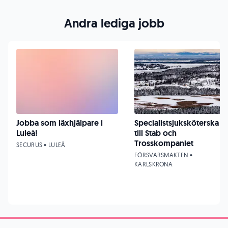
Andra lediga jobb
Jobba som läxhjälpare i
Specialistsjuksköterska
Luleå!
till Stab och
Trosskompaniet
SECURUS • LULEÅ
FÖRSVARSMAKTEN •
KARLSKRONA