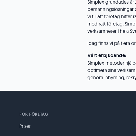
Simplex grundades år 2
bemanningslösningar oc
vi till att företag hi
med rätt företag. Simpl
verksamheter i hela Sv
Idag finns vi på flera o
Vårt erbjudande:
Simplex metoder hjälper
optimera sina verksam
genom inhyrning, rekry
FÖR FÖRETAG
Priser