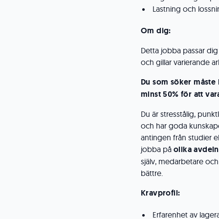
Lastning och lossnin
Om dig:
Detta jobba passar dig 
och gillar varierande a
Du som söker måste h
minst 50% för att vara
Du är stresstålig, punk
och har goda kunskaper 
antingen från studier e
jobba på
olika avdel
själv, medarbetare och f
bättre.
Kravprofil:
Erfarenhet av lager