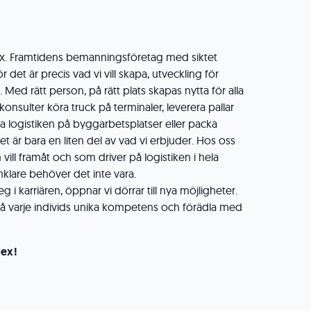
lex. Framtidens bemanningsföretag med siktet
ör det är precis vad vi vill skapa, utveckling för
Med rätt person, på rätt plats skapas nytta för alla
 konsulter köra truck på terminaler, leverera pallar
 logistiken på byggarbetsplatser eller packa
t är bara en liten del av vad vi erbjuder. Hos oss
ill framåt och som driver på logistiken i hela
enklare behöver det inte vara.
g i karriären, öppnar vi dörrar till nya möjligheter.
a på varje individs unika kompetens och förädla med
lex!