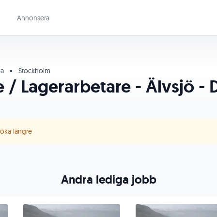
Annonsera
ka
•
Stockholm
 / Lagerarbetare - Älvsjö - 
 söka längre
Andra lediga jobb