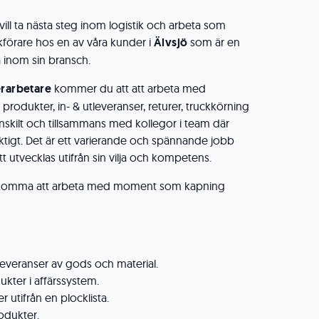
vill ta nästa steg inom logistik och arbeta som
kförare hos en av våra kunder i
Älvsjö
som är en
a inom sin bransch.
erarbetare
kommer du att att arbeta med
 produkter, in- & utleveranser, returer, truckkörning
skilt och tillsammans med kollegor i team där
iktigt. Det är ett varierande och spännande jobb
 utvecklas utifrån sin vilja och kompetens.
n komma att arbeta med moment som kapning
tleveranser av gods och material.
ukter i affärssystem.
utifrån en plocklista.
odukter.