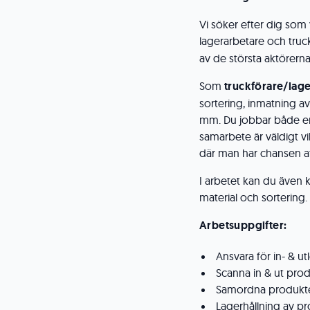
Vi söker efter dig som 
lagerarbetare och truc
av de största aktörern
Som
truckförare/lag
sortering, inmatning av
mm. Du jobbar både en
samarbete är väldigt v
där man har chansen att
I arbetet kan du äve
material och sortering.
Arbetsuppgifter:
Ansvara för in- & u
Scanna in & ut prod
Samordna produkter 
Lagerhållning av pr