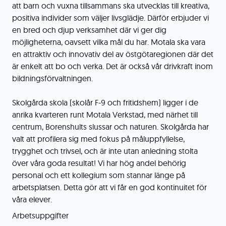
att barn och vuxna tillsammans ska utvecklas till kreativa,
positiva individer som väljer livsglädje. Därför erbjuder vi
en bred och djup verksamhet där vi ger dig
möjligheterna, oavsett vilka mål du har. Motala ska vara
en attraktiv och innovativ del av östgötaregionen där det
är enkelt att bo och verka. Det är också vår drivkraft inom
bildningsförvaltningen.
Skolgårda skola (skolår F-9 och fritidshem) ligger i de
anrika kvarteren runt Motala Verkstad, med närhet till
centrum, Borenshults slussar och naturen. Skolgårda har
valt att profilera sig med fokus på måluppfyllelse,
trygghet och trivsel, och är inte utan anledning stolta
över våra goda resultat! Vi har hög andel behörig
personal och ett kollegium som stannar länge på
arbetsplatsen. Detta gör att vi får en god kontinuitet för
våra elever.
Arbetsuppgifter