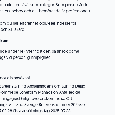
d patienter såväl som kollegor. Som person är du
ienters behov och ditt bemötande är professionellt
om du har erfarenhet och/eller intresse för
och ST-läkare.
ökan:
pande under rekryteringstiden, så ansök gärna
äggs vid personlig lämplighet.
emot din ansökan!
idareanställning Anställningens omfattning Deltid
enskommelse Löneform Månadslön Antal lediga
ättningsgrad Enligt överenskommelse Ort
ings län Land Sverige Referensnummer 2025/57
5-02-28 Sista ansökningsdag 2025-03-28