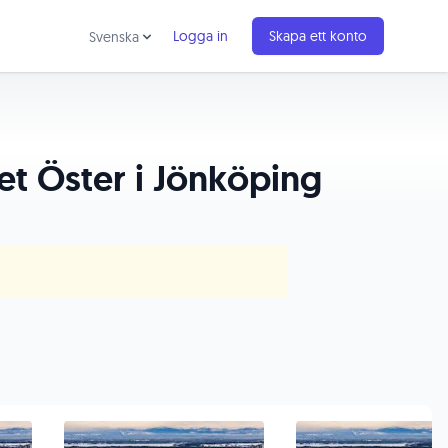
Logga in
Skapa ett konto
Svenska
set Öster i Jönköping