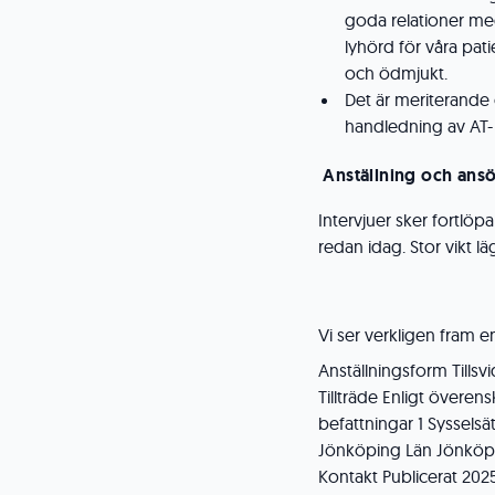
goda relationer me
lyhörd för våra pat
och ödmjukt.
Det är meriterande 
handledning av AT- 
Anställning och ans
Intervjuer sker fortlö
redan idag. Stor vikt l
Vi ser verkligen fram 
Anställningsform Tillsv
Tillträde Enligt över
befattningar 1 Syssels
Jönköping Län Jönköp
Kontakt Publicerat 202