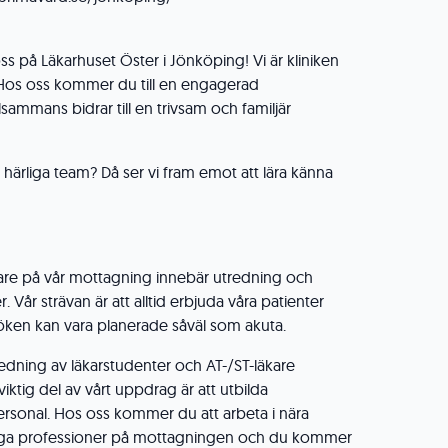
s på Läkarhuset Öster i Jönköping! Vi är kliniken
 Hos oss kommer du till en engagerad
sammans bidrar till en trivsam och familjär
rt härliga team? Då ser vi fram emot att lära känna
are på vår mottagning innebär utredning och
 Vår strävan är att alltid erbjuda våra patienter
öken kan vara planerade såväl som akuta.
ledning av läkarstudenter och AT-/ST-läkare
ktig del av vårt uppdrag är att utbilda
onal. Hos oss kommer du att arbeta i nära
ga professioner på mottagningen och du kommer