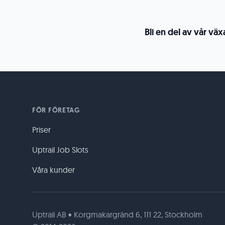
Bli en del av vår väx
FÖR FÖRETAG
Priser
Uptrail Job Slots
Våra kunder
Uptrail AB • Korgmakargränd 6, 111 22, Stockholm