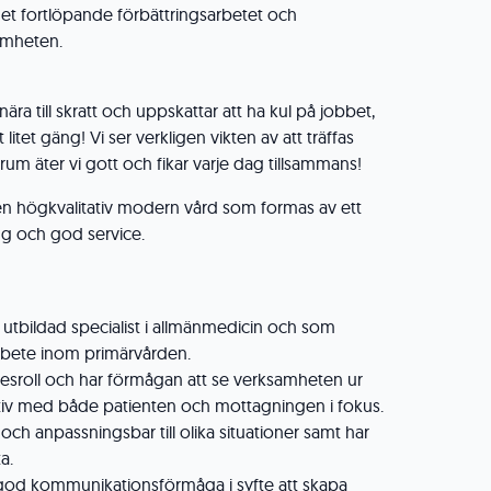
i det fortlöpande förbättringsarbetet och
samheten.
ära till skratt och uppskattar att ha kul på jobbet,
litet gäng! Vi ser verkligen vikten av att träffas
m äter vi gott och fikar varje dag tillsammans!
en högkvalitativ modern vård som formas av ett
g och god service.
 utbildad specialist i allmänmedicin och som
arbete inom primärvården.
rkesroll och har förmågan att se verksamheten ur
tiv med både patienten och mottagningen i fokus.
el och anpassningsbar till olika situationer samt har
a.
od kommunikationsförmåga i syfte att skapa