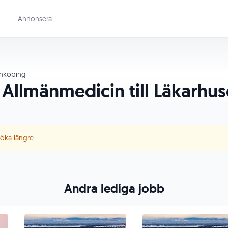
Annonsera
nköping
i Allmänmedicin till Läkarhu
 söka längre
Andra lediga jobb