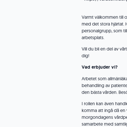
Varmt välkommen till os
med det stora hjärtat.
personalgrupp, som till
arbetsplats.
Vill du bli en del av vå
dig!
Vad erbjuder vi?
Arbetet som allmänläk
behandling av patienter.
den bästa vården. Bes
I rollen kan även hand
komma att ingå då en vi
morgondagens vårdpers
samarbete med samtli