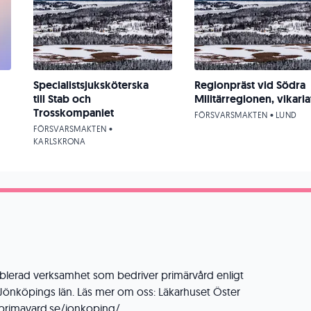
Specialistsjuksköterska
Regionpräst vid Södra
till Stab och
Militärregionen, vikaria
Trosskompaniet
FÖRSVARSMAKTEN • LUND
FÖRSVARSMAKTEN •
KARLSKRONA
ablerad verksamhet som bedriver primärvård enligt
Jönköpings län. Läs mer om oss: Läkarhuset Öster
r.primavard.se/jonkoping/