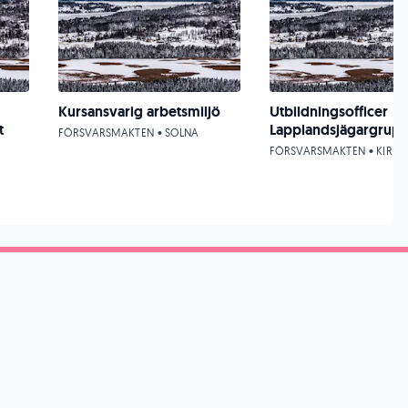
Kursansvarig arbetsmiljö
Utbildningsofficer
t
Lapplandsjägargrup
FÖRSVARSMAKTEN • SOLNA
FÖRSVARSMAKTEN • KIRU