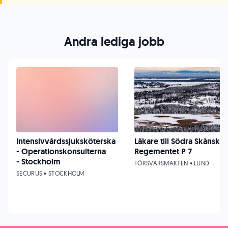
Andra lediga jobb
Intensivvårdssjuksköterska
Läkare till Södra Skånska
- Operationskonsulterna
Regementet P 7
- Stockholm
FÖRSVARSMAKTEN • LUND
SECURUS • STOCKHOLM