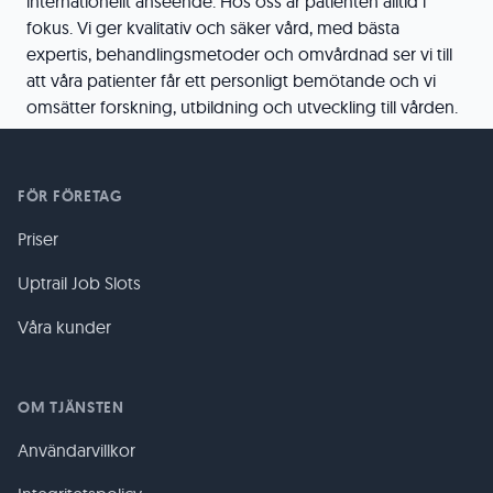
internationellt anseende. Hos oss är patienten alltid i
fokus. Vi ger kvalitativ och säker vård, med bästa
expertis, behandlingsmetoder och omvårdnad ser vi till
att våra patienter får ett personligt bemötande och vi
omsätter forskning, utbildning och utveckling till vården.
FÖR FÖRETAG
Priser
Uptrail Job Slots
Våra kunder
OM TJÄNSTEN
Användarvillkor