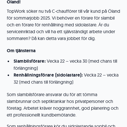
Öland!
TopWork söker nu två C-chaufförer till vår kund på Öland
för sommarjobb 2025. Vi behöver en förare för slambil
och en förare för renhållning med sidolastare. Är du
serviceinriktad och vill ha ett självständigt arbete under
sommaren? Då kan detta vara jobbet för dig.
Om tjänsterna
Slambilsförare:
Vecka 22 – vecka 30 (med chans till
förlängning)
Renhållningsförare (sidolastare):
Vecka 22 – vecka
32 (med chans till förlängning)
Som slambilsförare ansvarar du för att tömma
slambrunnar och septiktankar hos privatpersoner och
företag. Arbetet kräver noggrannhet, god planering och
ett professionellt kundbemötande.
Som renhållningsförare kör du sidolastande sopbil och