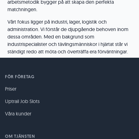
arbetsmetodik bygger på att skapa den perfekta
matchningen.
Vårt fokus ligger på industri, lager, logistik och
administration. Vi förstår de djupgående behoven inom
dessa områden. Med en bakgrund som
industrispecialister och tävlingsmänniskor i hjärtat står vi
ständigt redo att möta och överträffa era förväntningar.
FÖR FÖRETAG
Priser
Uptrail Job Slots
Våra kunder
OM TJÄNSTEN