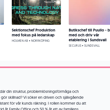
Sektionschef Produktion
Butikschef till Puuilo - b
med fokus på ledarskap
med och driv vår
etablering i Sundsvall
HOLMEN AB • NORRKÖPING
SECURUS • SUNDSVALL
ll där din struktur, problemlösningsförmåga och
 gör skillnad? Vi söker en driven och självgående
istant för vår kunds räkning. I rollen kommer du att
id åt Family Office och 50 % åt ett av familjens