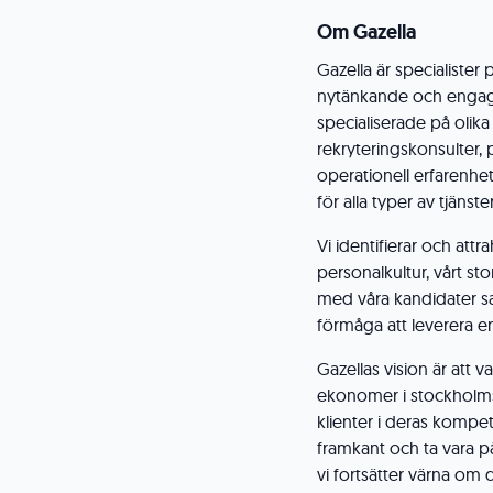
Om Gazella
Gazella är specialister
nytänkande och engag
specialiserade på olika
rekryteringskonsulter,
operationell erfarenhe
för alla typer av tjänst
Vi identifierar och attr
personalkultur, vårt s
med våra kandidater sam
förmåga att leverera en
Gazellas vision är att 
ekonomer i stockholms
klienter i deras kompet
framkant och ta vara p
vi fortsätter värna om