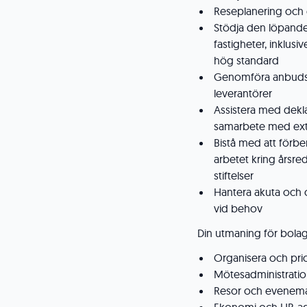
Reseplanering och 
Stödja den löpande 
fastigheter, inklusi
hög standard
Genomföra anbudspr
leverantörer
Assistera med dekla
samarbete med ext
Bistå med att förbe
arbetet kring årsred
stiftelser
Hantera akuta och 
vid behov
Din utmaning för bolag
Organisera och prio
Mötesadministratio
Resor och evenema