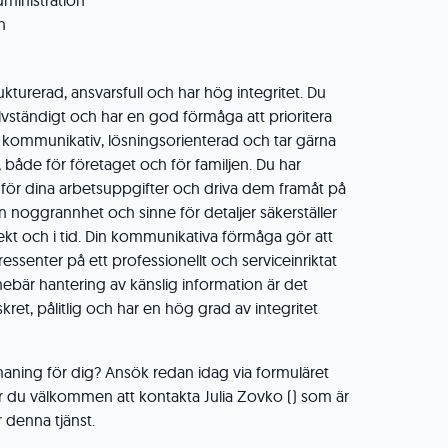
ministration
n
ukturerad, ansvarsfull och har hög integritet. Du
älvständigt och har en god förmåga att prioritera
är kommunikativ, lösningsorienterad och tar gärna
tra, både för företaget och för familjen. Du har
 för dina arbetsuppgifter och driva dem framåt på
Din noggrannhet och sinne för detaljer säkerställer
ekt och i tid. Din kommunikativa förmåga gör att
tressenter på ett professionellt och serviceinriktat
nnebär hantering av känslig information är det
kret, pålitlig och har en hög grad av integritet
aning för dig? Ansök redan idag via formuläret
r du välkommen att kontakta Julia Zovko () som är
r denna tjänst.