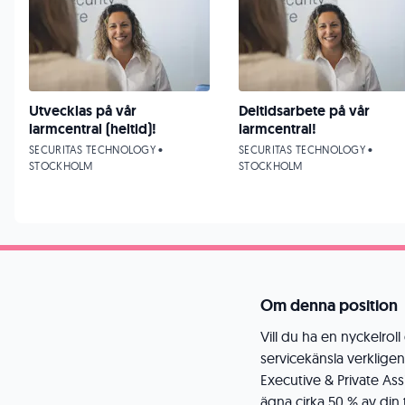
Utvecklas på vår
Deltidsarbete på vår
larmcentral (heltid)!
larmcentral!
SECURITAS TECHNOLOGY •
SECURITAS TECHNOLOGY •
STOCKHOLM
STOCKHOLM
Om denna position
Vill du ha en nyckelro
servicekänsla verkligen
Executive & Private Ass
ägna cirka 50 % av din t