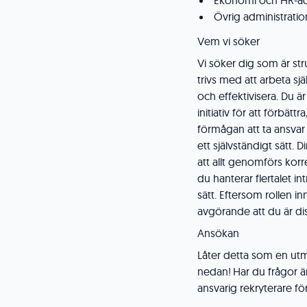
Ekonomi och HR-ad
Övrig administratio
Vem vi söker
Vi söker dig som är str
trivs med att arbeta sj
och effektivisera. Du 
initiativ för att förbät
förmågan att ta ansvar
ett självständigt sätt. 
att allt genomförs korr
du hanterar flertalet in
sätt. Eftersom rollen i
avgörande att du är dis
Ansökan
Låter detta som en utm
nedan! Har du frågor ä
ansvarig rekryterare fö