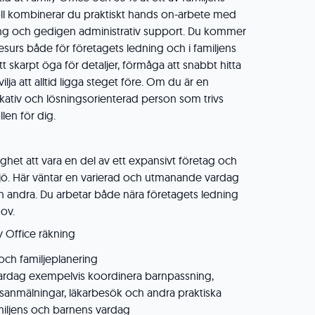
oll kombinerar du praktiskt hands on-arbete med
ing och gedigen administrativ support. Du kommer
resurs både för företagets ledning och i familjens
tt skarpt öga för detaljer, förmåga att snabbt hitta
ilja att alltid ligga steget före. Om du är en
ativ och lösningsorienterad person som trivs
len för dig.
lighet att vara en del av ett expansivt företag och
jö. Här väntar en varierad och utmanande vardag
en andra. Du arbetar både nära företagets ledning
ov.
y Office räkning
och familjeplanering
vardag exempelvis koordinera barnpassning,
msanmälningar, läkarbesök och andra praktiska
miljens och barnens vardag