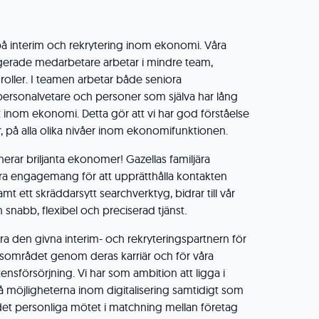
 på interim och rekrytering inom ekonomi. Våra
erade medarbetare arbetar i mindre team,
 roller. I teamen arbetar både seniora
 personalvetare och personer som själva har lång
t inom ekonomi. Detta gör att vi har god förståelse
er, på alla olika nivåer inom ekonomifunktionen.
aherar briljanta ekonomer! Gazellas familjära
tora engagemang för att upprätthålla kontakten
t ett skräddarsytt searchverktyg, bidrar till vår
 snabb, flexibel och preciserad tjänst.
vara den givna interim- och rekryteringspartnern för
området genom deras karriär och för våra
ensförsörjning. Vi har som ambition att ligga i
å möjligheterna inom digitalisering samtidigt som
 det personliga mötet i matchning mellan företag