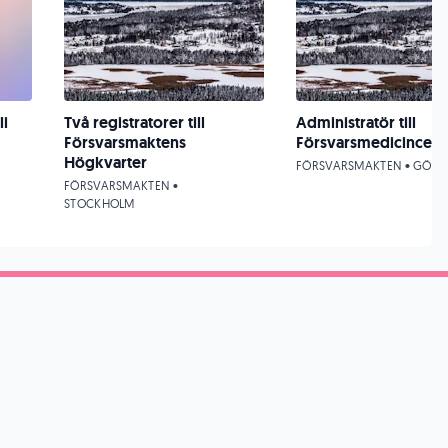
li
Två registratorer till
Administratör till
Försvarsmaktens
Försvarsmedicincen
Högkvarter
FÖRSVARSMAKTEN • GÖT
FÖRSVARSMAKTEN •
STOCKHOLM