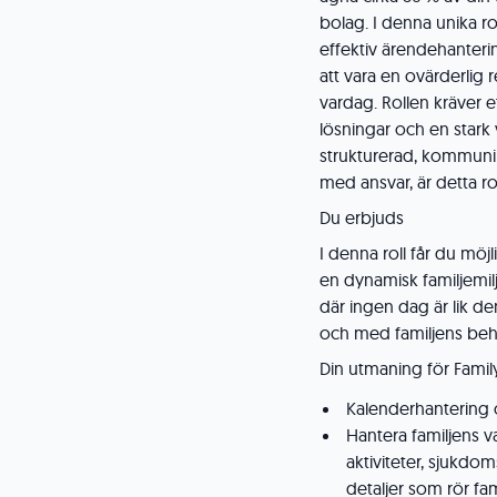
bolag. I denna unika r
effektiv ärendehanter
att vara en ovärderlig 
vardag. Rollen kräver e
lösningar och en stark v
strukturerad, kommunik
med ansvar, är detta rol
Du erbjuds
I denna roll får du möj
en dynamisk familjemil
där ingen dag är lik d
och med familjens beh
Din utmaning för Famil
Kalenderhantering 
Hantera familjens 
aktiviteter, sjukdo
detaljer som rör fa