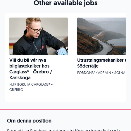
Other available jobs
Vill du bli vår nya
Utrustningsmekaniker till
bilglastekniker hos
Södertälje
Carglass® - Örebro /
FORDONSAKADEMIN • SOLNA
Karlskoga
HURTIGRUTA CARGLASS® •
ÖREBRO
Om denna position
Som ett av Sveriges modernaste företag inom kyla och