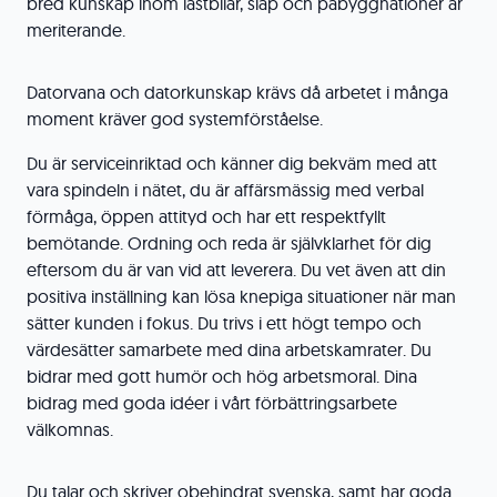
bred kunskap inom lastbilar, släp och påbyggnationer är
meriterande.
Datorvana och datorkunskap krävs då arbetet i många
moment kräver god systemförståelse.
Du är serviceinriktad och känner dig bekväm med att
vara spindeln i nätet, du är affärsmässig med verbal
förmåga, öppen attityd och har ett respektfyllt
bemötande. Ordning och reda är självklarhet för dig
eftersom du är van vid att leverera. Du vet även att din
positiva inställning kan lösa knepiga situationer när man
sätter kunden i fokus. Du trivs i ett högt tempo och
värdesätter samarbete med dina arbetskamrater. Du
bidrar med gott humör och hög arbetsmoral. Dina
bidrag med goda idéer i vårt förbättringsarbete
välkomnas.
Du talar och skriver obehindrat svenska, samt har goda