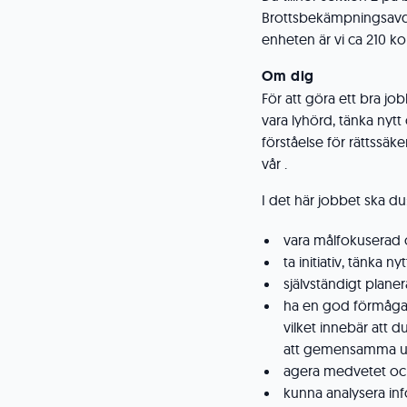
Brottsbekämpningsavde
enheten är vi ca 210 ko
Om dig
För att göra ett bra j
vara lyhörd, tänka nyt
förståelse för rättssäke
vår
.
I det här jobbet ska du
vara målfokuserad 
ta initiativ, tänka ny
självständigt planer
ha en god förmåga 
vilket innebär att d
att gemensamma u
agera medvetet och 
kunna analysera in