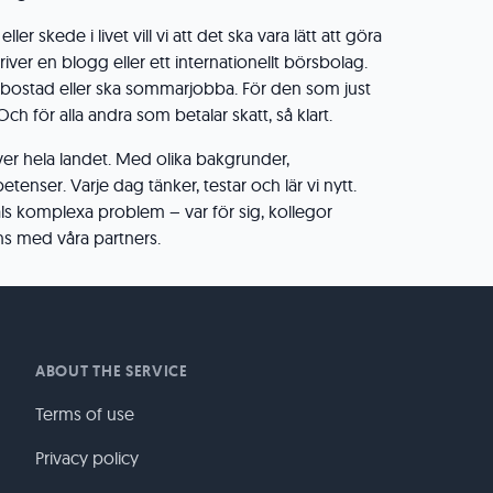
ller skede i livet vill vi att det ska vara lätt att göra
river en blogg eller ett internationellt börsbolag.
 bostad eller ska sommarjobba. För den som just
g. Och för alla andra som betalar skatt, så klart.
ver hela landet. Med olika bakgrunder,
enser. Varje dag tänker, testar och lär vi nytt.
tals komplexa problem – var för sig, kollegor
ns med våra partners.
ABOUT THE SERVICE
Terms of use
Privacy policy