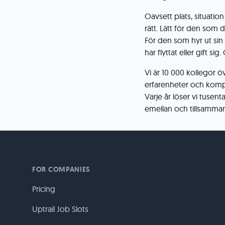
Oavsett plats, situation e
rätt. Lätt för den som d
För den som hyr ut sin
har flyttat eller gift si
Vi är 10 000 kollegor ö
erfarenheter och kompet
Varje år löser vi tusen
emellan och tillsamma
FOR COMPANIES
Pricing
Uptrail Job Slots