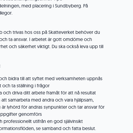
lningen, med placering i Sundbyberg. På
llegor.
obb och trivas hos oss på Skatteverket behöver du
t och ta ansvar. I arbetet är gott omdöme och
rhet och säkerhet viktigt. Du ska också leva upp till
:
och bidra till att syftet med verksamheten uppnås
tt och ta ställning i frågor
a och driva ditt arbete framåt för att nå resultat
att samarbeta med andra och vara hjälpsam,
u är lyhörd för andras synpunkter och tar ansvar för
ppgifter genomförs
professionellt utifrån en god självinsikt
formationsflöden, se samband och fatta beslut.