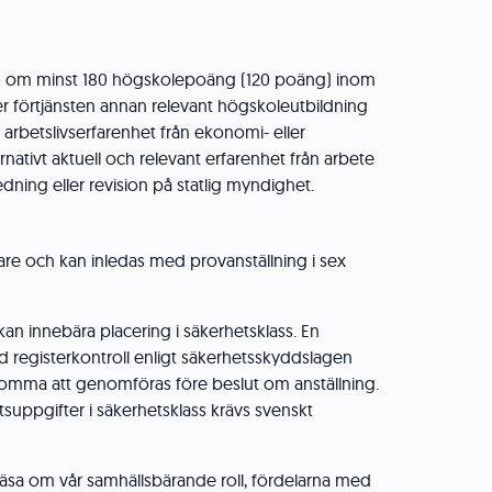
g om minst 180 högskolepoäng (120 poäng) inom
ler förtjänsten annan relevant högskoleutbildning
 arbetslivserfarenhet från ekonomi- eller
rnativt aktuell och relevant erfarenhet från arbete
ning eller revision på statlig myndighet.
idare och kan inledas med provanställning i sex
kan innebära placering i säkerhetsklass. En
 registerkontroll enligt säkerhetsskyddslagen
komma att genomföras före beslut om anställning.
tsuppgifter i säkerhetsklass krävs svenskt
äsa om vår samhällsbärande roll, fördelarna med