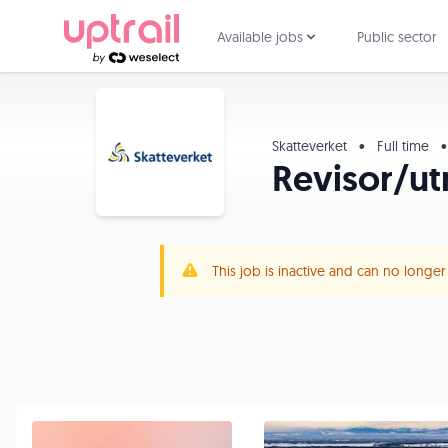
Available jobs
Public sector
Skatteverket
•
Full time
•
Revisor/ut
This job is inactive and can no longe