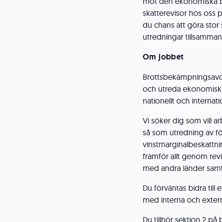
mot den ekonomiska br
skatterevisor hos oss 
du chans att göra stor
utredningar tillsamman
Om jobbet
Brottsbekämpningsavd
och utreda ekonomisk b
nationellt och internat
Vi söker dig som vill
så som utredning av fö
vinstmarginalbeskattni
framför allt genom rev
med andra länder sam
Du förväntas bidra till
med interna och exter
Du tillhör sektion 2 p