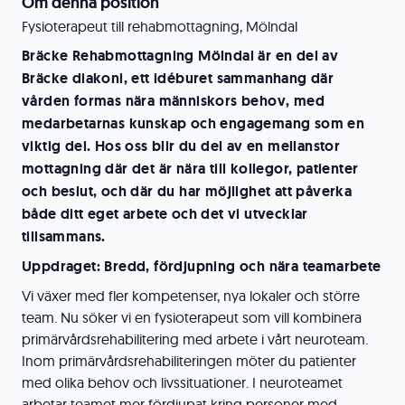
Om denna position
Fysioterapeut till rehabmottagning, Mölndal
Bräcke Rehabmottagning Mölndal är en del av
Bräcke diakoni, ett idéburet sammanhang där
vården formas nära människors behov, med
medarbetarnas kunskap och engagemang som en
viktig del. Hos oss blir du del av en mellanstor
mottagning där det är nära till kollegor, patienter
och beslut, och där du har möjlighet att påverka
både ditt eget arbete och det vi utvecklar
tillsammans.
Uppdraget: Bredd, fördjupning och nära teamarbete
Vi växer med fler kompetenser, nya lokaler och större
team. Nu söker vi en fysioterapeut som vill kombinera
primärvårdsrehabilitering med arbete i vårt neuroteam.
Inom primärvårdsrehabiliteringen möter du patienter
med olika behov och livssituationer. I neuroteamet
arbetar teamet mer fördjupat kring personer med