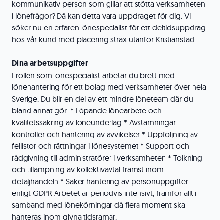
kommunikativ person som gillar att stötta verksamheten
i lönefrågor? Då kan detta vara uppdraget för dig. Vi
söker nu en erfaren lönespecialist för ett deltidsuppdrag
hos vår kund med placering strax utanför Kristianstad.
Dina arbetsuppgifter
I rollen som lönespecialist arbetar du brett med
lönehantering för ett bolag med verksamheter över hela
Sverige. Du blir en del av ett mindre löneteam där du
bland annat gör: * Löpande lönearbete och
kvalitetssäkring av löneunderlag * Avstämningar
kontroller och hantering av avvikelser * Uppföljning av
fellistor och rättningar i lönesystemet * Support och
rådgivning till administratörer i verksamheten * Tolkning
och tillämpning av kollektivavtal främst inom
detaljhandeln * Säker hantering av personuppgifter
enligt GDPR Arbetet är periodvis intensivt, framför allt i
samband med lönekörningar då flera moment ska
hanteras inom givna tidsramar.