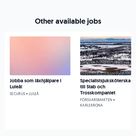
Other available jobs
Jobba som läxhjälpare i
Specialistsjuksköterska
Luleå!
till Stab och
Trosskompaniet
SECURUS • LULEÅ
FÖRSVARSMAKTEN •
KARLSKRONA