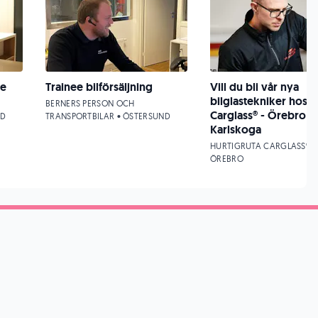
re
Trainee bilförsäljning
Vill du bli vår nya
bilglastekniker hos
BERNERS PERSON OCH
Carglass® - Örebro /
ND
TRANSPORTBILAR • ÖSTERSUND
Karlskoga
HURTIGRUTA CARGLASS® •
ÖREBRO