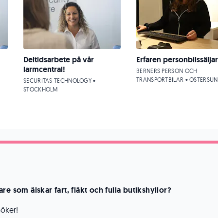
Deltidsarbete på vår
Erfaren personbilssälja
larmcentral!
BERNERS PERSON OCH
TRANSPORTBILAR • ÖSTERSU
SECURITAS TECHNOLOGY •
STOCKHOLM
re som älskar fart, fläkt och fulla butikshyllor?
söker!