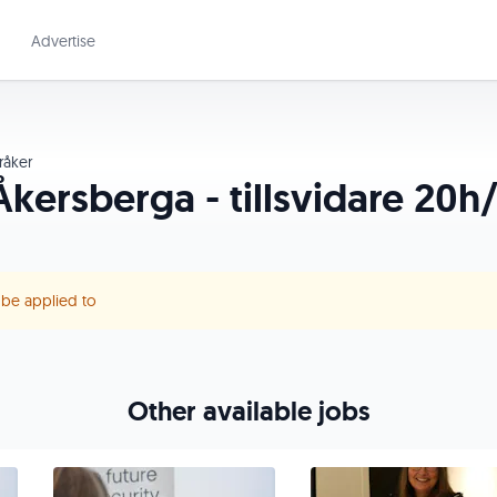
Advertise
råker
l Åkersberga - tillsvidare 20
r be applied to
Other available jobs