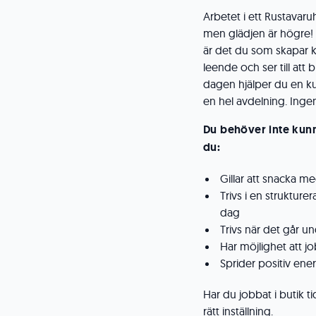
Arbetet i ett Rustavaru
men glädjen är högre! 
är det du som skapar 
leende och ser till att
dagen hjälper du en ku
en hel avdelning. Ingen
Du behöver inte kunna 
du:
Gillar att snacka m
Trivs i en strukture
dag
Trivs när det går u
Har möjlighet att j
Sprider positiv ene
Har du jobbat i butik t
rätt inställning.