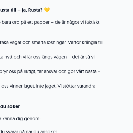
ta till – ja, Rusta?
💛
e bara ord på ett papper – de är något vi faktiskt
r raka vägar och smarta lösningar. Varför krångla till
a nytt och vi lär oss längs vägen – det är så vi
bryr oss på riktigt, tar ansvar och gör vårt bästa –
oss vinner laget, inte jaget. Vi stöttar varandra
r du söker
lära känna dig genom:
du svarar på när du ansöker