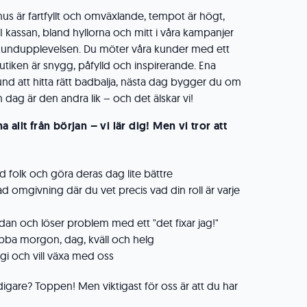
hus är fartfyllt och omväxlande, tempot är högt,
I kassan, bland hyllorna och mitt i våra kampanjer
kundupplevelsen. Du möter våra kunder med ett
 butiken är snygg, påfylld och inspirerande. Ena
nd att hitta rätt badbalja, nästa dag bygger du om
 dag är den andra lik – och det älskar vi!
allt från början – vi lär dig! Men vi tror att
ed folk och göra deras dag lite bättre
rad omgivning där du vet precis vad din roll är varje
ndan och löser problem med ett "det fixar jag!"
obba morgon, dag, kväll och helg
rgi och vill växa med oss
idigare? Toppen! Men viktigast för oss är att du har