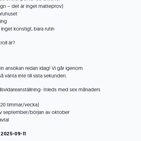
lugn – det är inget matteprov)
varuhuset
ning
inget konstigt, bara rutin
oll är?
 din ansökan redan idag! Vi går igenom
 vänta inte till sista sekunden.
illsvidareanställning- Inleds med sex månaders
 (20 timmar/vecka)
 av september/början av oktober
avtal
 2025-09-11