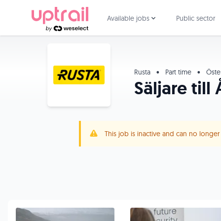
Available jobs
Public sector
Rusta
•
Part time
•
Öste
Säljare til
This job is inactive and can no longe