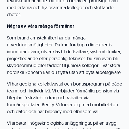
tekniskt utmanande. Du blir en del av ett proffsigt team
med erfarna och hjälpsamma kollegor och stöttande
chefer.
Några av våra många förmåner
Som brandlarmstekniker har du många
utvecklingsmöjligheter. Du kan fördjupa din expertis
inom brandlarm, utvecklas till driftsättare, systemtekniker,
projektledande eller personlig tekniker. Du kan även bli
skyddsombud eller fadder till juniora kollegor. I vår stora
nordiska koncern kan du flytta utan att byta arbetsgivare.
Vi har gedigna kollektivavtal och bonusprogram på både
team- och individnivå. Vi erbjuder förmånlig pension via
Lifeplan, friskvårdsbidrag och rabatter via
förmånsportalen Benify. Vi förser dig med mobiltelefon
och dator, och har bilpolicy med elbil som val.
Vi arbetar i högteknologiska anläggningar, på en trygg