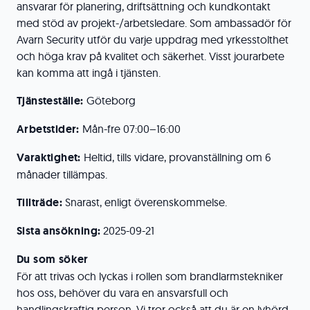
ansvarar för planering, driftsättning och kundkontakt
med stöd av projekt-/arbetsledare. Som ambassadör för
Avarn Security utför du varje uppdrag med yrkesstolthet
och höga krav på kvalitet och säkerhet. Visst jourarbete
kan komma att ingå i tjänsten.
Tjänsteställe:
Göteborg
Arbetstider:
Mån-fre 07:00–16:00
Varaktighet:
Heltid, tills vidare, provanställning om 6
månader tillämpas.
Tillträde:
Snarast, enligt överenskommelse.
Sista ansökning:
2025-09-21
Du som söker
För att trivas och lyckas i rollen som brandlarmstekniker
hos oss, behöver du vara en ansvarsfull och
handlingskraftig person. Vi tror också att du är en lyhörd