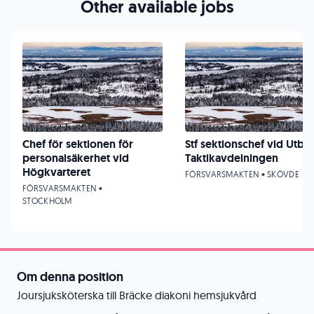
Other available jobs
Chef för sektionen för
Stf sektionschef vid UtbE
personalsäkerhet vid
Taktikavdelningen
Högkvarteret
FÖRSVARSMAKTEN • SKÖVDE
FÖRSVARSMAKTEN •
STOCKHOLM
Om denna position
Joursjuksköterska till Bräcke diakoni hemsjukvård