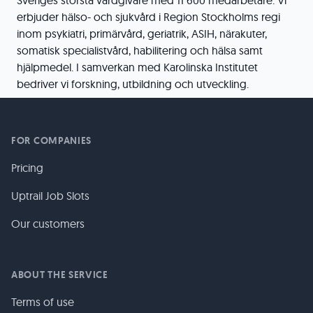
Sveriges största vårdgivare med 11 600 medarbetare. Vi
erbjuder hälso- och sjukvård i Region Stockholms regi
inom psykiatri, primärvård, geriatrik, ASIH, närakuter,
somatisk specialistvård, habilitering och hälsa samt
hjälpmedel. I samverkan med Karolinska Institutet
bedriver vi forskning, utbildning och utveckling.
FOR COMPANIES
Pricing
Uptrail Job Slots
Our customers
ABOUT THE SERVICE
Terms of use