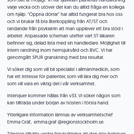
varje vecka och utöver det kan du alltid fråga en kollega
om hjälp. "Öppna dörrar" har alltid fungerat bra hos oss
och vi brukar få bra återkoppling från AT/ST och
randande från psykiatrin att man upplever ett bra stöd i
arbetet. Anpassade scheman utefter vart ST läkaren
befinner sig, delad lista med sin handledare. Möjlighet till
intern randning inom hemsjukvård och BVC. Vi har
genomgått SPUR granskning med bra resultat.
Vi söker dig som vill bli specialist i allmänmedicin, som
har ett intresse för patienter, som vill lära dig mer och
som vill vara en viktig del i vår verksamhet.
Intervjuer kommer hållas från v33. Vi söker någon som
kan tillträda under början av hösten i första hand.
Ytterligare information lämnas av verksamhetschef
Emma Gräf, emma.graf @regionstockholm.se.
Tjänsten tillsätts under förutsättning att den inte behöver