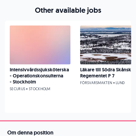
Other available jobs
Intensivvårdssjuksköterska
Läkare till Södra Skånska
- Operationskonsulterna
Regementet P 7
- Stockholm
FÖRSVARSMAKTEN • LUND
SECURUS • STOCKHOLM
Om denna position