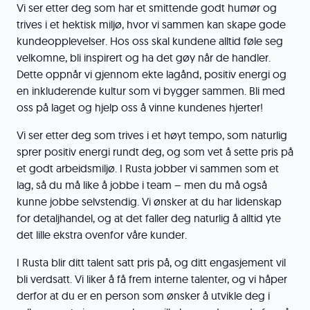
Vi ser etter deg som har et smittende godt humør og
trives i et hektisk miljø, hvor vi sammen kan skape gode
kundeopplevelser. Hos oss skal kundene alltid føle seg
velkomne, bli inspirert og ha det gøy når de handler.
Dette oppnår vi gjennom ekte lagånd, positiv energi og
en inkluderende kultur som vi bygger sammen. Bli med
oss på laget og hjelp oss å vinne kundenes hjerter!
Vi ser etter deg som trives i et høyt tempo, som naturlig
sprer positiv energi rundt deg, og som vet å sette pris på
et godt arbeidsmiljø. I Rusta jobber vi sammen som et
lag, så du må like å jobbe i team – men du må også
kunne jobbe selvstendig. Vi ønsker at du har lidenskap
for detaljhandel, og at det faller deg naturlig å alltid yte
det lille ekstra ovenfor våre kunder.
I Rusta blir ditt talent satt pris på, og ditt engasjement vil
bli verdsatt. Vi liker å få frem interne talenter, og vi håper
derfor at du er en person som ønsker å utvikle deg i