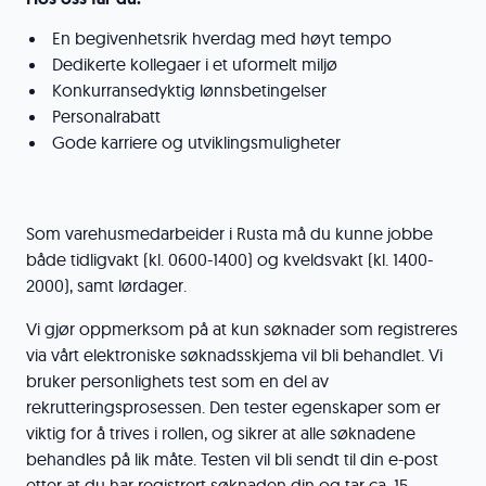
En begivenhetsrik hverdag med høyt tempo
Dedikerte kollegaer i et uformelt miljø
Konkurransedyktig lønnsbetingelser
Personalrabatt
Gode karriere og utviklingsmuligheter
Som varehusmedarbeider i Rusta må du kunne jobbe
både tidligvakt (kl. 0600-1400) og kveldsvakt (kl. 1400-
2000), samt lørdager.
Vi gjør oppmerksom på at kun søknader som registreres
via vårt elektroniske søknadsskjema vil bli behandlet. Vi
bruker personlighets test som en del av
rekrutteringsprosessen. Den tester egenskaper som er
viktig for å trives i rollen, og sikrer at alle søknadene
behandles på lik måte. Testen vil bli sendt til din e-post
etter at du har registrert søknaden din og tar ca. 15