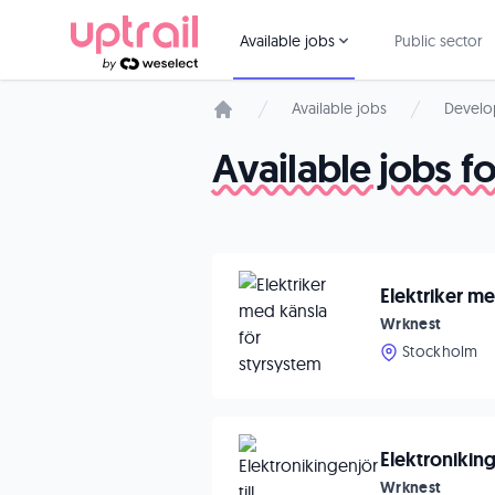
Available jobs
Public sector
Available jobs
Develo
Start page
Available jobs f
Elektriker m
Wrknest
Stockholm
Elektroniking
Wrknest