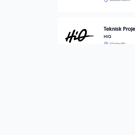
Teknisk Proj
HiQ
Västerås
Mekatroniki
Tech Talents G
Göteborg
ILS-Ingenjör 
Försvarsmakte
Haninge