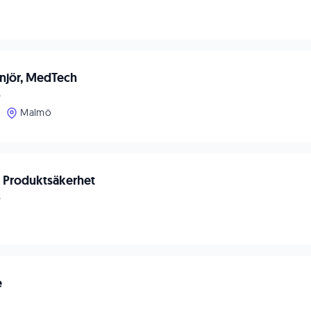
enjör, MedTech
p
Malmö
 Produktsäkerhet
p
e