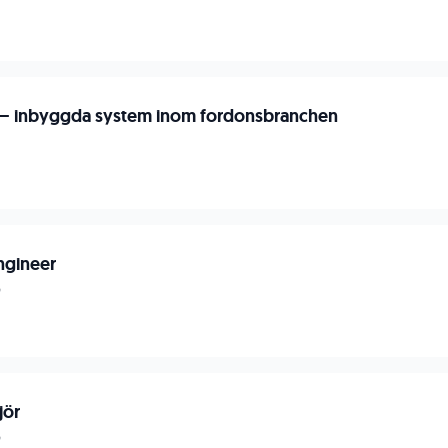
 – inbyggda system inom fordonsbranchen
ngineer
p
jör
p