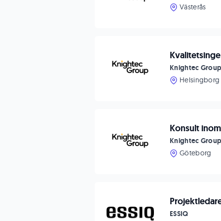
Västerås
Kvalitetsing
Knightec Grou
Helsingborg
Konsult inom
Knightec Grou
Göteborg
Projektledar
ESSIQ