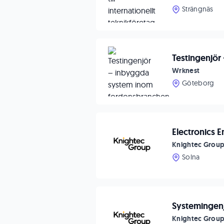
Strängnäs
Testingenjör
Wrknest
Göteborg
Electronics E
Knightec Grou
Solna
Systemingen
Knightec Grou