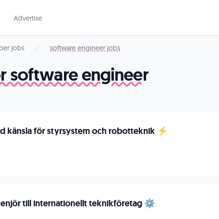
Advertise
per jobs
software engineer jobs
or software engineer
ed känsla för styrsystem och robotteknik ⚡
enjör till internationellt teknikföretag ⚙️