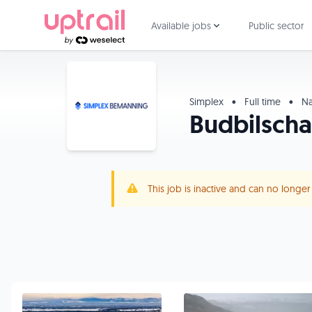
Available jobs
Public sector
Simplex
•
Full time
•
Na
Budbilscha
This job is inactive and can no longe