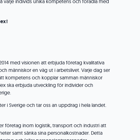
a på varje individs unika kompetens och förädla med
lex!
014 med visionen att erbjuda företag kvalitativa
h människor en väg ut i arbetslivet. Varje dag ser
ttar rätt kompetens och kopplar samman människor
ex ska erbjuda utveckling för individer och
erige.
rter i Sverige och tar oss an uppdrag i hela landet.
 företag inom logistik, transport och industri att
heter samt sänka sina personalkostnader. Detta