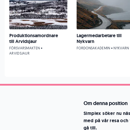
Produktionsamordnare
Lagermedarbetare till
till Arvidsjaur
Nykvarn
FÖRSVARSMAKTEN •
FORDONSAKADEMIN • NYKVARN
ARVIDSJAUR
Om denna position
Simplex söker nu näst
med på vår resa och v
gå till.