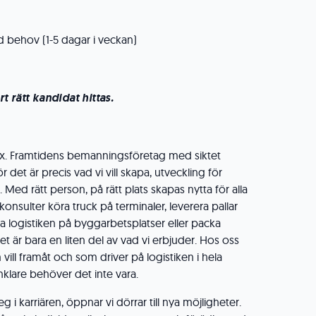
d behov (1-5 dagar i veckan)
ort rätt kandidat hittas.
lex. Framtidens bemanningsföretag med siktet
ör det är precis vad vi vill skapa, utveckling för
Med rätt person, på rätt plats skapas nytta för alla
 konsulter köra truck på terminaler, leverera pallar
 logistiken på byggarbetsplatser eller packa
t är bara en liten del av vad vi erbjuder. Hos oss
ill framåt och som driver på logistiken i hela
enklare behöver det inte vara.
g i karriären, öppnar vi dörrar till nya möjligheter.