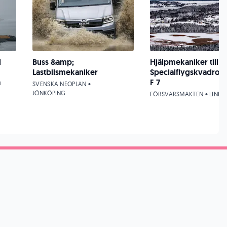
l
Buss &amp;
Hjälpmekaniker till
Lastbilsmekaniker
Specialflygskvadron 
a
F 7
SVENSKA NEOPLAN •
JÖNKÖPING
FÖRSVARSMAKTEN • LINKÖ