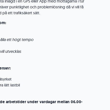
tlista inlagd i en GPS eller App med mottagarna i tur
äver punktlighet och problemlösning då vi vill få
 på ett trafiksäkert sätt.
som:
hålla ett högt tempo
vill utvecklas
enser:
lsyrket
a lätt lastbil
nde arbetstider under vardagar mellan 06.00-