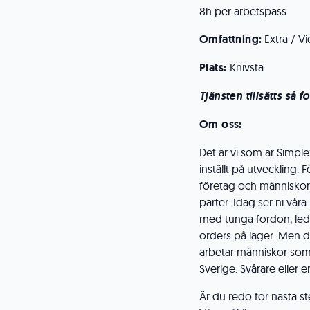
8h per arbetspass
Omfattning:
Extra / Vi
Plats:
Knivsta
Tj
änsten tillsätts så f
Om oss:
Det är vi som är Simp
inställt på utveckling. F
företag och människor. 
parter. Idag ser ni våra
med tunga fordon, leda
orders på lager. Men de
arbetar människor som v
Sverige. Svårare eller 
Är du redo för nästa ste