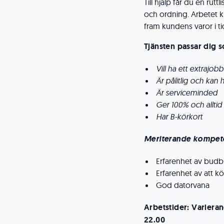
Till hjälp får du en rut
och ordning. Arbetet kr
fram kundens varor i tid
Tjänsten passar dig 
Vill ha ett extrajobb
Är pålitlig och kan 
Är serviceminded
Ger 100% och alltid 
Har B-körkort
Meriterande kompet
Erfarenhet av budbi
Erfarenhet av att kör
God datorvana
Arbetstider: Variera
22.00