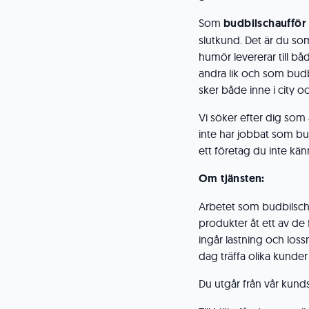
Som
budbilschauffö
slutkund. Det är du so
humör levererar till b
andra lik och som budb
sker både inne i city o
Vi söker efter dig som 
inte har jobbat som bud
ett företag du inte känn
Om tjänsten:
Arbetet som budbilscha
produkter åt ett av de 
ingår lastning och los
dag träffa olika kunder
Du utgår från vår kunds