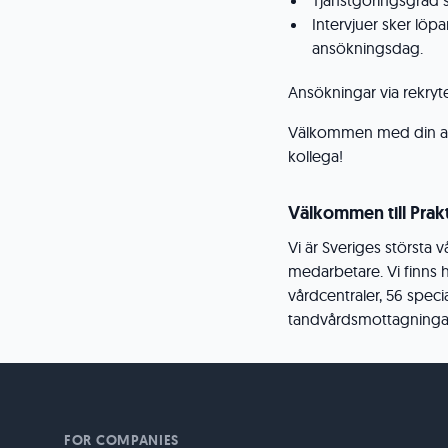
Tjänstgöringsgrad 
Intervjuer sker löpa
ansökningsdag.
Ansökningar via rekryt
Välkommen med din ans
kollega!
Välkommen till Prakt
Vi är Sveriges största
medarbetare. Vi finns 
vårdcentraler, 56 spec
tandvårdsmottagningar. F
FOR COMPANIES