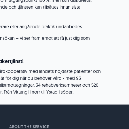
som utgångspunkt 100 %, men kan diskuteras.
nde och tjänsten kan tillsättas innan sista
erare eller angående praktik undanbedes.
ökan – vi ser fram emot att få just dig som
ikertjänst!
 vårdkooperativ med landets nöjdaste patienter och
här för dig när du behöver vård - med 93
ialistmottagningar, 34 rehabverksamheter och 520
rån Vittangi i norr till Ystad i söder.
ABOUT THE SERVICE