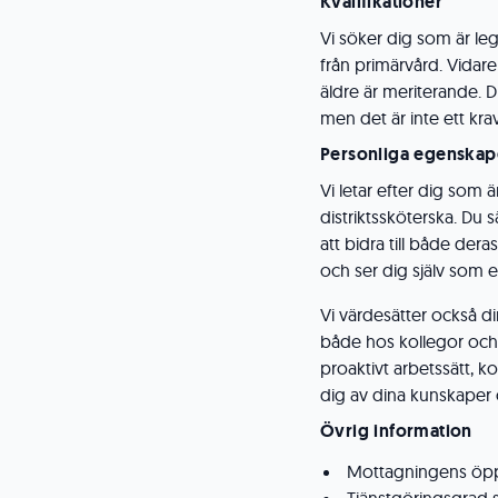
Kvalifikationer
Vi söker dig som är le
från primärvård. Vidar
äldre är meriterande. 
men det är inte ett kra
Personliga egenskap
Vi letar efter dig som 
distriktssköterska. Du s
att bidra till både der
och ser dig själv som en
Vi värdesätter också d
både hos kollegor och 
proaktivt arbetssätt, k
dig av dina kunskaper 
Övrig information
Mottagningens öppe