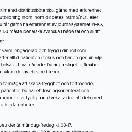
gitimerad distriktssköterska, gärna med erfarenhet
eutbildning inom inom diabetes, astma/KOL eller
Du får gärna ha erfarenhet av journalsystemet PMO,
v. Du måste behärska svenska i både tal och skrift.
er
är varm, engagerad och trygg i din roll som
ätter alltid patienten i fokus och har en genuin vilja
as hälsa och välmående. Du är prestigelös, flexibel
 viktig del av ett starkt team.
in förmåga att skapa trygghet och förtroende,
patienter. Du har ett lösningsorienterat och
ommunicerar tydligt och tvekar aldrig att dela med
och erfarenheter.
ttider är måndag-fredag kl. 08-17.