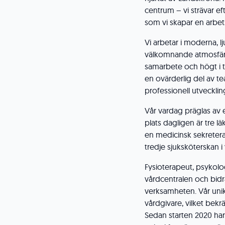
centrum – vi strävar eft
som vi skapar en arbets
Vi arbetar i moderna, 
välkomnande atmosfär.
samarbete och högt i t
en ovärderlig del av t
professionell utvecklin
Vår vardag präglas av 
plats dagligen är tre l
en medicinsk sekreterar
tredje sjuksköterskan 
Fysioterapeut, psykolog
vårdcentralen och bidra
verksamheten. Vår unik
vårdgivare, vilket bek
Sedan starten 2020 har v