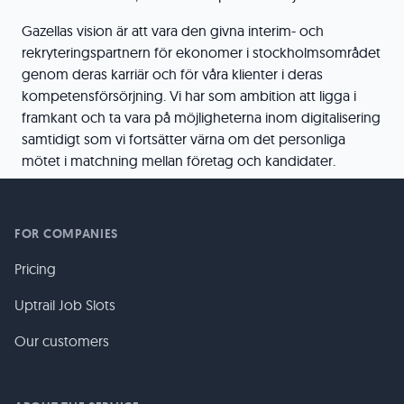
Gazellas vision är att vara den givna interim- och
rekryteringspartnern för ekonomer i stockholmsområdet
genom deras karriär och för våra klienter i deras
kompetensförsörjning. Vi har som ambition att ligga i
framkant och ta vara på möjligheterna inom digitalisering
samtidigt som vi fortsätter värna om det personliga
mötet i matchning mellan företag och kandidater.
FOR COMPANIES
Pricing
Uptrail Job Slots
Our customers